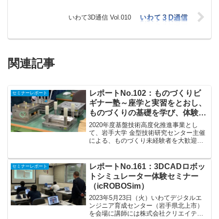
いわて3D通信 Vol.010
関連記事
レポートNo.102：ものづくりビ
セミナーレポート
ギナー塾～座学と実習をとおし、
ものづくりの基礎を学び、体験す
る
2020年度基盤技術高度化推進事業とし
て、岩手大学 金型技術研究センター主催
による、ものづくり未経験者を大歓迎と
する「ものづくりビギナー塾」が開催さ
れました。座学編を令和2年10月14日
（水）、25日（木）の全2回。 時間は13
レポートNo.161：3DCADロボッ
セミナーレポート
時～17時。...
トシミュレーター体験セミナー
（icROBOSim）
2023年5月23日（火）いわてデジタルエ
ンジニア育成センター（岩手県北上市）
を会場に講師には株式会社クリエイティ