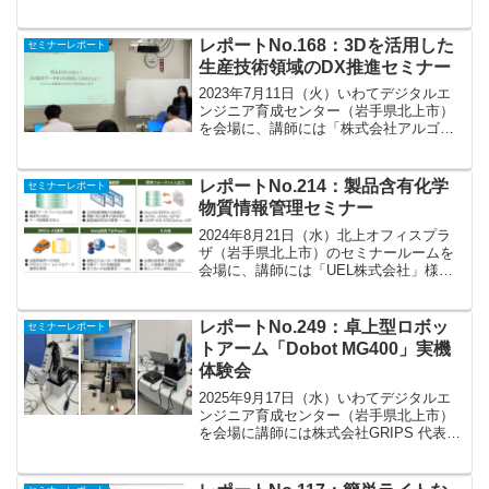
ブマシン様をお招きして、3DCAD-
IRONCADの基本操作からロボットシミュ
レータ「icROBOSim」を実際に操作しな
レポートNo.168：3Dを活用した
セミナーレポート
がら...
生産技術領域のDX推進セミナー
2023年7月11日（火）いわてデジタルエ
ンジニア育成センター（岩手県北上市）
を会場に、講師には「株式会社アルゴグ
ラフィックス」様をお招きしまして、
「3Dを活用した生産技術領域のDX推進セ
ミナー」を開催しました。見るだけじゃ
レポートNo.214：製品含有化学
セミナーレポート
ない！3D設計デ...
物質情報管理セミナー
2024年8月21日（水）北上オフィスプラ
ザ（岩手県北上市）のセミナールームを
会場に、講師には「UEL株式会社」様を
お招きしまして、「製品含有化学物質情
報管理セミナー」を開催しました。欧州
のRoHS指令やREACH規則を中心とした
レポートNo.249：卓上型ロボッ
セミナーレポート
主要な法規...
トアーム「Dobot MG400」実機
体験会
2025年9月17日（水）いわてデジタルエ
ンジニア育成センター（岩手県北上市）
を会場に講師には株式会社GRIPS 代表取
締役 森田康様をお招きして、生産現場の
自動化、生産性向上に向けた卓上型ロボ
ットアーム実機体験会を開催しました。