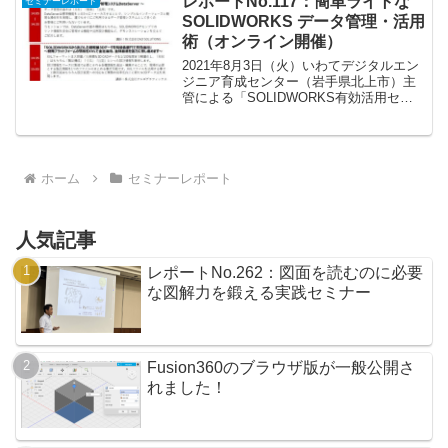
レポートNo.117：簡単ライトな
セミナーレポート
ロボット２...
SOLIDWORKS データ管理・活用
術（オンライン開催）
2021年8月3日（火）いわてデジタルエン
ジニア育成センター（岩手県北上市）主
管による「SOLIDWORKS有効活用セミ
ナー」が完全オンライン（Zoom）方式で
開催されました。SOLIDWORKSデータ
管理の第一歩！～簡単ライトなSOLID...
ホーム
セミナーレポート
人気記事
レポートNo.262：図面を読むのに必要
な図解力を鍛える実践セミナー
Fusion360のブラウザ版が一般公開さ
れました！