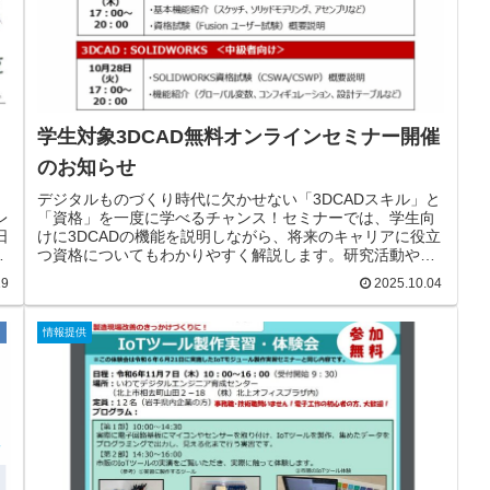
学生対象3DCAD無料オンラインセミナー開催
のお知らせ
デジタルものづくり時代に欠かせない「3DCADスキル」と
レ
「資格」を一度に学べるチャンス！セミナーでは、学生向
日
けに3DCADの機能を説明しながら、将来のキャリアに役立
始
つ資格についてもわかりやすく解説します。研究活動や就
可
職活動で求められるスキルを身につけたい方や資格取得を
19
2025.10.04
タ
目指したい方など、ぜひ、この機会にご参加ください。将
来のキャリアに活かせるスキルと資格を、今から一緒に準
の
備しましょう！対象：岩手県内の学生限定形式：オンライ
情報提供
限
ン（Zoom）※環境は各自ご準備ください。講師：いわて
デジタルエンジニア育成センター３DCAD：Autodesk
Fusion＜初級者向け＞開催日時：2025年10月23日（木...