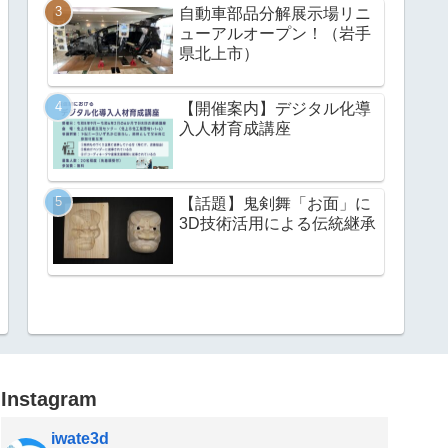
自動車部品分解展示場リニ
ューアルオープン！（岩手
県北上市）
【開催案内】デジタル化導
入人材育成講座
【話題】鬼剣舞「お面」に
3D技術活用による伝統継承
Instagram
iwate3d