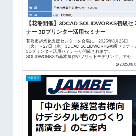
【花巻開催】3DCAD SOLIDWORKS初級セ
ナー 3Dプリンター活用セミナー
花巻市起業化支援センターを会場に、2025年8月26日
（火）～27日（水）3DCAD SOLIDWORKS初級セミナー
3Dプリンター活用セミナーが開催されます。
SOLIDWORKSの基本操作やソリッドモデリング、アセン
ブリ（組立）、図面作成機能などの習得ができます。当
2025.08.
は、花巻市起業化支援センターにある3Dプリンター
（Raise3D Pro3 Plus）の機能や操作方法等の活用セミナ
も合わせて行われますので、ぜひ、この機会に参加くだ
情報提供
い。募集チラシ花巻市起業化支援センター