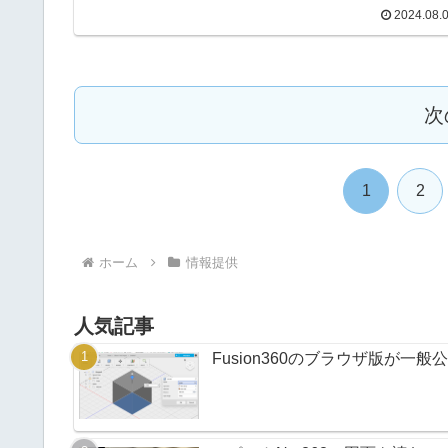
お申し込みの上、ご参加ください。※県外の方々が参加
2024.08.
ただけるセミナーもございます。9月CAM加工技術セミナ
ー【日時】2024年9月5日（木）13:30～16:00【場所】北
オフィスプラザ 2F セミナールーム【参加費】無料【定
員】30名 ※先着順【講師】岩手大学、C&Gシステムズ
日進工具【内容】CAM技術、事例紹介【URL】申込・詳
【PDF】生産現場の改善事例セミナー【日時】202...
次
1
2
ホーム
情報提供
人気記事
Fusion360のブラウザ版が一