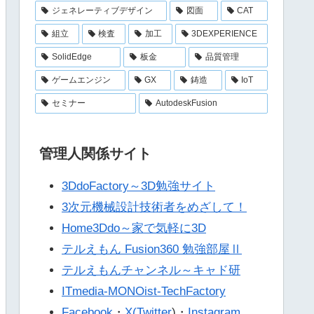
ジェネレーティブデザイン
図面
CAT
組立
検査
加工
3DEXPERIENCE
SolidEdge
板金
品質管理
ゲームエンジン
GX
鋳造
IoT
セミナー
AutodeskFusion
管理人関係サイト
3DdoFactory～3D勉強サイト
3次元機械設計技術者をめざして！
Home3Ddo～家で気軽に3D
テルえもん Fusion360 勉強部屋Ⅱ
テルえもんチャンネル～キャド研
ITmedia-MONOist-TechFactory
Facebook
・
X(Twitter
)・
Instagram