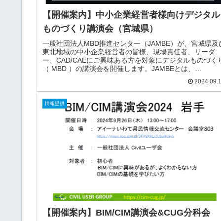
【開催案内】中小企業経営者様向けデジタル
ものづくり講演会（宮城県）
一般社団法人MBD推進センター（JAMBE）が、宮城県及
東北地域の中小企業経営者の皆様、現場責任者、リーダ
ー、CAD/CAEにご興味ある方を対象にデジタルものづく
（ MBD ）の講演会を開催します。JAMBEとは、
JAMBE（Japan Automotive Model-Based Engineering
2024.09.
center）は、日本の自動車産業の国際競争力向上に貢献す
べく、産学官で連携しMBD技術の普及と高度化を目的と
て設立された組織です。趣旨諸外国では、MBDによる意
情報提供
の疎通を図ったデジタル積極活用によるモノづくりが浸
してきており、その効果が開発期間の短縮などに見られ
す。一方、国内の自...
【開催案内】BIM/CIM講演会&CUG分科会