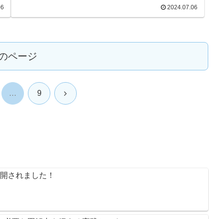
い
業技術センターを講師に、実際のIoTモジュール機によるデ
06
2024.07.06
ータ収集、データ出力や可視化を実演していただきます！
上
また、体験学習終了後に個別相談もお受けいたします。日
時令和6年7月25日（木曜日）13:30から16:30まで（受付時
、
間：13:00から）開催場所北上市産業支援センター 研修・
細
会議室A、B（北上市相去町山田2ー35）対象者IoTを業務に
活用したい企業の方、支援機関の方定員：1...
のページ
次
…
9
へ
般公開されました！