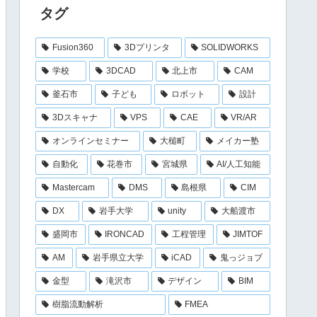
タグ
Fusion360
3Dプリンタ
SOLIDWORKS
学校
3DCAD
北上市
CAM
釜石市
子ども
ロボット
設計
3Dスキャナ
VPS
CAE
VR/AR
オンラインセミナー
大槌町
メイカー塾
自動化
花巻市
宮城県
AI/人工知能
Mastercam
DMS
島根県
CIM
DX
岩手大学
unity
大船渡市
盛岡市
IRONCAD
工程管理
JIMTOF
AM
岩手県立大学
iCAD
鬼っジョブ
金型
滝沢市
デザイン
BIM
樹脂流動解析
FMEA