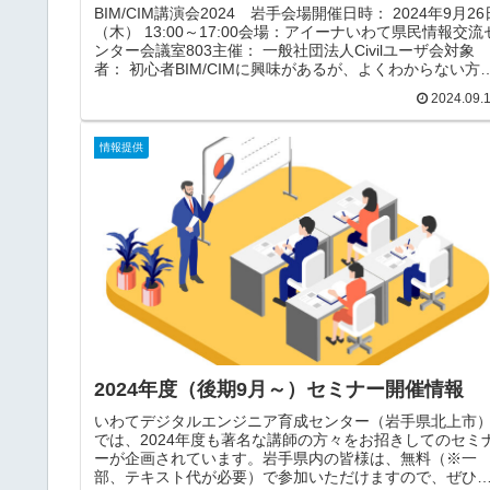
BIM/CIM講演会2024 岩手会場開催日時： 2024年9月26
（木） 13:00～17:00会場：アイーナいわて県民情報交流
ンター会議室803主催： 一般社団法人Civilユーザ会対象
者： 初心者BIM/CIMに興味があるが、よくわからない方
BIM/CIMの基礎を学びたい方WEBサイト：詳細：申込：
2024.09.
CUG岩手分会日時 ： 9月25日（水） 13：30～16：
30 会場 ： アイーナいわて県民情報交流センター 
議室602WEBサイト：詳細・申し込みはこちらから
情報提供
2024年度（後期9月～）セミナー開催情報
いわてデジタルエンジニア育成センター（岩手県北上市
では、2024年度も著名な講師の方々をお招きしてのセミ
ーが企画されています。岩手県内の皆様は、無料（※一
部、テキスト代が必要）で参加いただけますので、ぜひ