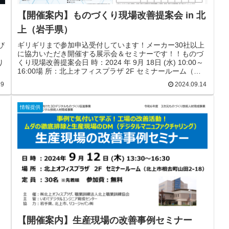
【開催案内】ものづくり現場改善提案会 in 北
上（岩手県）
び
ギリギリまで参加申込受付しています！メーカー30社以上
に協力いただき開催する展示会＆セミナーです！！ものづ
り
くり現場改善提案会日 時：2024 年 9月 18日 (水) 10:00～
16:00場 所：北上オフィスプラザ 2F セミナールーム（北
上市相去町山田 2-18）主 催：株式会社北上オフィスプラ
19
2024.09.14
ザ、職業訓練法人北上職業訓練協会主 管：いわてデジタル
し
エンジニア育成センター協 力：岩手県、北上市、岩手大学
思
金型技術研究センター、㈱山善チラシ・申込書［ダウンロ
情報提供
透
ード］チラシ＆申込書PDF【申込フォーム】セミナーセミ
ま
ナー①10:20～10:50『経済産業省による省力化投資支援策
について 』 経済産業省...
【開催案内】生産現場の改善事例セミナー