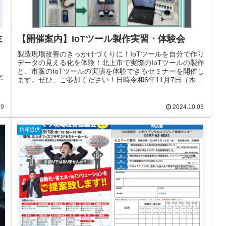
ミ
【開催案内】IoTツール製作実習・体験会
製造現場改善のきっかけづくりに！IoTツールを自分で作り
データの見える化を体験！北上市で実際のIoTツールの製作
と、市販のIoTツールの実演を体験できるセミナーを開催し
と
ます。ぜひ、ご参加ください！日時令和6年11月7日（木曜
日）10時から16時まで（受付時間：9時30分から）開催場
所いわてデジタルエンジニア育成センター（北上市相去町
日
山田2ー18）対象者岩手県内企業の方、支援機関の方定
09
2024.10.03
員：12名程度申し込み方法こちらから、または下記チラシ
ー
の二次元コードからお申込みください。申込期限令和6年
さ
情報提供
11月5日（火曜日）17時まで（注）定員に達した場合、予
告なしに申し込みを締め切らせていただきます。連絡事
項...