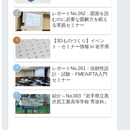
レポートNo.262：図面を読
むのに必要な図解力を鍛え
る実践セミナー
【3Dものづくり】イベン
ト・セミナー情報 in 岩手県
レポートNo.261：信頼性設
計・試験・FMEA/FTA入門
セミナー
紹介～No.003『岩手県立黒
沢尻工業高等学校 専攻科』