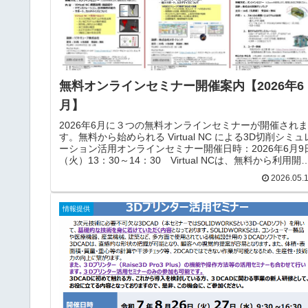
無料オンラインセミナー開催案内【2026年6
月】
2026年6月に３つの無料オンラインセミナーが開催されま
す。無料から始められる Virtual NC による3D切削シミュ
ーション活用オンラインセミナー開催日時：2026年6月9
（火）13：30～14：30 Virtual NCは、無料から利用開
できるうえ、サブスクリプション形式で低コストに運用
2026.05.
能な加工シミュレーションツールです。マシニングセン
と旋盤の２種類のソフトがあり、無料で使えるFree版の
他、Standard、Professional、Ultimateがあります。無料
情報提供
Free版は、シミュレーションの実行が１日５回までの制
があります。Standardの場合は月５千円（税抜）...