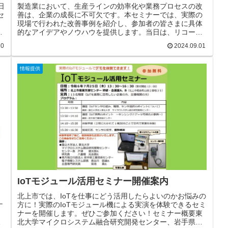
日
製造業において、生産ラインの効率化や業務プロセスの改
セ
善は、企業の成長に不可欠です。本セミナーでは、実際の
現場で行われた改善事例を紹介し、参加者の皆さまに具体
的なアイデアやノウハウを提供します。当日は、リコーイ
ンダストリー東北事業所をリモートでの見学を予定してい
10
2024.09.01
ます。東北事業所は、設計～生産～品質保証～物流まで、
会
もの作りに必要な機能（SCM/ECM）が同一敷地・近接域
に配置された工場です。リコー流の生産方式を基軸に、各
情報提供
機能間の連携強化によるもの作りを実現しています。生産
ラインは、台車生産方式、セル生産方式等が採用されてい
ます。AGV（無人搬送車）や改善ツールのご紹介、ソリュ
ーションなどの展示も予...
IoTモジュール活用セミナー開催案内
）
北上市では、IoTを仕事にどう活用したらよいのかお悩みの
ナ
方に！実際のIoTモジュール機による実演を体験できるセミ
ナーを開催します。ぜひご参加ください！セミナー概要東
、
北大学マイクロシステム融合研究開発センター、岩手県工