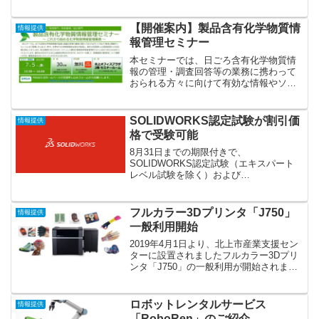
ター会議室803主催： 一般社団法人Civil
ユーザ会対象者： 初心者BIM/CIMに興味
があるが、よく...
【開催案内】製品含有化学物質情
情報提供
報管理セミナー
本セミナーでは、日ごろ含有化学物質情
報の管理・調査回答等の業務に携わって
おられる方々に向けて有効な情報やソリ
ューションをご用意いたしました。昨
今、世界中で化学物質規制は強化が加速
し、海外の投資家による環境経営への注
SOLIDWORKS認定試験が割引価
情報提供
目度も高まってきています。...
格で受験可能
8月31日までの期限付きで、
SOLIDWORKS認定試験（エキスパート
レベル試験を除く）および
3DEXPERIENCE認定試験の全てを25%
オフの割引価格で受験可能
フルカラー3Dプリンタ「J750」
情報提供
一般利用開始
2019年4月1日より、北上市産業支援セン
ターに設置されましたフルカラー3Dプリ
ンタ「J750」の一般利用が開始されまし
た。北上市が「平成29年度地域新成長産
業創出促進事業費補助金」により、地域
の中小企業の付加価値及び生産性の向上
ロボットレンタルサービス
情報提供
を図ること...
「RoboRen」のご紹介