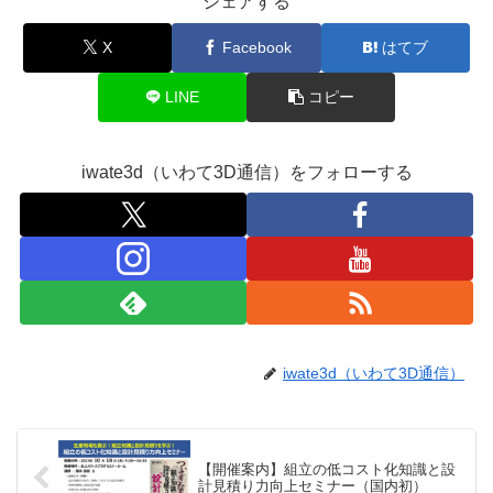
シェアする
X
Facebook
はてブ
LINE
コピー
iwate3d（いわて3D通信）をフォローする
iwate3d（いわて3D通信）
【開催案内】組立の低コスト化知識と設
計見積り力向上セミナー（国内初）