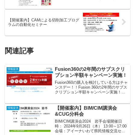
【開催案内】CAMによる切削加工プログ
ラムの自動化セミナー
関連記事
Fusion360の2年間のサブスクリ
情報提供
プション半額キャンペーン実施！
Fusion360の購入を検討している方はチャ
ンスデー！！Fusion 360の2年間のサブス
クリプション半額キャンペーン実施！最
もお得な 4 日間！2017年7月11日（火）
から7月14日（金）までFusion 360の2年
間の新規サブス...
【開催案内】BIM/CIM講演会
情報提供
&CUG分科会
BIM/CIM講演会2024 岩手会場開催日
時： 2024年9月26日（木） 13:00～17:00
会場：アイーナいわて県民情報交流セン