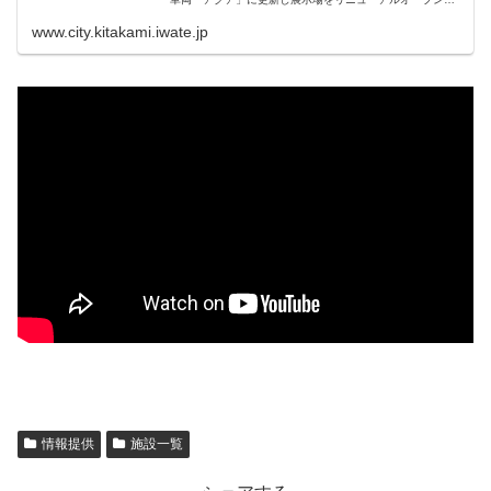
ます！令和5年10月2日（月曜日）から見学を受け入れます
ので、ぜひお越しください。実物の自動車部品を見て、触
www.city.kitakami.iwate.jp
ることができる、岩手県内唯一の展示場です。分解作業中
の動画公開、部品の説明も充実しており、岩手県のものづ
くり技術のすばらしさを知ることができます。
情報提供
施設一覧