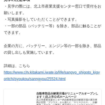
・見学の際には、北上市産業支援センター窓口で受付をお
願いします。
・写真撮影をしていただくことができます。
・一部の部品（バッテリー等）を除き、部品に触ることが
できます。
企業の方に、バッテリー、エンジン等の一部を除き、部品
の貸し出しも実施しています。
詳細は、こちら
https://www.city.kitakami.iwate.jp/life/sangyo_shigoto_kigy
oritchi/syoukou/sanngyou/25524.html
自動車部品分解展示場がリニューアルオープンし
ます！|北上市公式ホームページ
北上市産業支援センター内自動車部品分解展示場の展示車
両が旧型「プリウス」から新たに「ヤリスクロス」、分解
車両「アクア」に更新し展示場をリニューアルオープンし