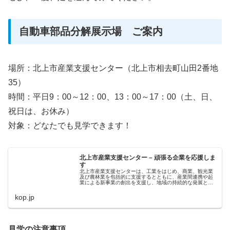
自動車部品分解展示場 ご案内
場所：北上市産業支援センター（北上市相去町山田2番地
35）
時間：平日9：00～12：00、13：00～17：00（土、日、
祝日は、お休み）
対象：どなたでも見学できます！
北上市産業支援センター – 頑張る企業を応援しま
す
北上市産業支援センターは、工業をはじめ、商業、観光業
及び農林業を包括的に支援するとともに、産業間連携や起
業による新事業の創出を支援し、地域の持続的な発展と魅
力ある地域産業の振興を図ることを目的に設置された北上
市の施設です。
kop.jp
見学の注意事項