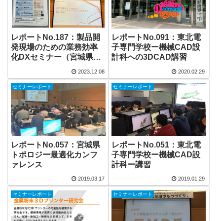
レポートNo.187：製品開
レポートNo.091：東北電
発現場のための業務効率
子専門学校ー機械CAD設
化DXセミナー（宮城県産
計科への3DCAD講習
業技術総合センター）
2023.12.08
2020.02.29
セミナーレポート
セミナーレポート
レポートNo.057：宮城県
レポートNo.051：東北電
トポロジー最適化カンフ
子専門学校ー機械CAD設
ァレンス
計科ー講習
2019.03.17
2019.01.29
セミナーレポート
セミナーレポート