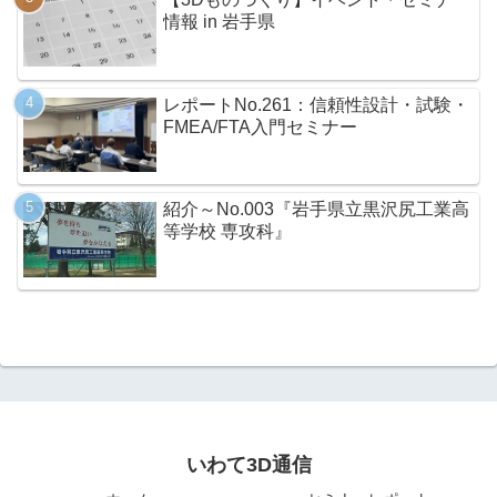
情報 in 岩手県
レポートNo.261：信頼性設計・試験・
FMEA/FTA入門セミナー
紹介～No.003『岩手県立黒沢尻工業高
等学校 専攻科』
いわて3D通信