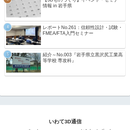
情報 in 岩手県
レポートNo.261：信頼性設計・試験・
FMEA/FTA入門セミナー
紹介～No.003『岩手県立黒沢尻工業高
等学校 専攻科』
いわて3D通信