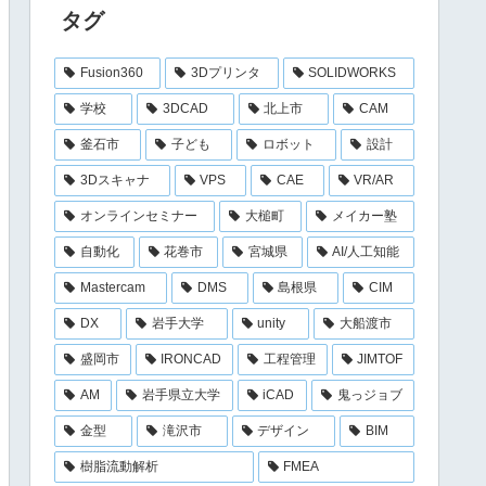
タグ
Fusion360
3Dプリンタ
SOLIDWORKS
学校
3DCAD
北上市
CAM
釜石市
子ども
ロボット
設計
3Dスキャナ
VPS
CAE
VR/AR
オンラインセミナー
大槌町
メイカー塾
自動化
花巻市
宮城県
AI/人工知能
Mastercam
DMS
島根県
CIM
DX
岩手大学
unity
大船渡市
盛岡市
IRONCAD
工程管理
JIMTOF
AM
岩手県立大学
iCAD
鬼っジョブ
金型
滝沢市
デザイン
BIM
樹脂流動解析
FMEA