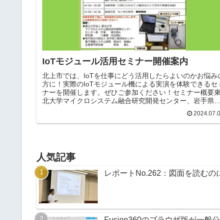
IoTモジュール活用セミナー開催案内
北上市では、IoTを仕事にどう活用したらよいのかお悩み
方に！実際のIoTモジュール機による実演を体験できるセ
ナーを開催します。ぜひご参加ください！セミナー概要
北大学マイクロシステム融合研究開発センター、岩手県
業技術センターを講師に、実際のIoTモジュール機による
2024.07.
ータ収集、データ出力や可視化を実演していただきます
また、体験学習終了後に個別相談もお受けいたします。
時令和6年7月25日（木曜日）13:30から16:30まで（受付
間：13:00から）開催場所北上市産業支援センター 研修
会議室A、B（北上市相去町山田2ー35）対象者IoTを業務
人気記事
活用したい企業の方、支援機関の方定員：1...
レポートNo.262：図面を読む
Fusion360のブラウザ版が一