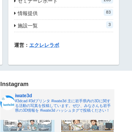
セミナーレポート
83
情報提供
3
施設一覧
運営：
エクレレラボ
Instagram
iwate3d
#3dcad #3dプリンタ #iwate3d
主に岩手県内の3Dに関す
る活動の写真を投稿しています。ぜひ、みなさんも岩手
県の3D情報を #iwate3d ハッシュタグで投稿ください！