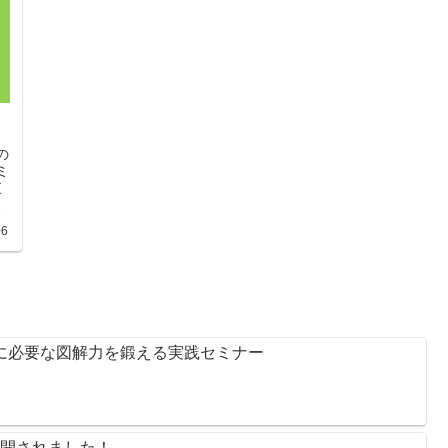
の
ミ
東
工
デ
06
！
日
時
・
に
のに必要な図解力を鍛える実践セミナー
般公開されました！