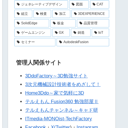
ジェネレーティブデザイン
図面
CAT
組立
検査
加工
3DEXPERIENCE
SolidEdge
板金
品質管理
ゲームエンジン
GX
鋳造
IoT
セミナー
AutodeskFusion
管理人関係サイト
3DdoFactory～3D勉強サイト
3次元機械設計技術者をめざして！
Home3Ddo～家で気軽に3D
テルえもん Fusion360 勉強部屋Ⅱ
テルえもんチャンネル～キャド研
ITmedia-MONOist-TechFactory
Facebook
・
X(Twitter
)・
Instagram