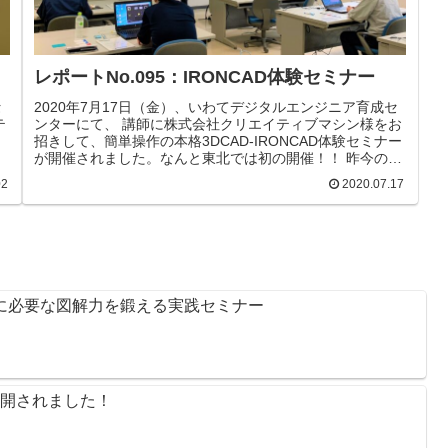
レポートNo.095：IRONCAD体験セミナー
セ
2020年7月17日（金）、いわてデジタルエンジニア育成セ
テ
ンターにて、 講師に株式会社クリエイティブマシン様をお
招きして、簡単操作の本格3DCAD-IRONCAD体験セミナー
が開催されました。なんと東北では初の開催！！ 昨今の新
型コロナウィルス感染拡大の予防対策として、受講者には
02
2020.07.17
手のアルコール消毒をお願いし、1テーブル1人とし、でき
れ
るだけ席を離して、換気をする等、できるだけの対応をし
、
て進められました。 IRONCADは、装置・治具設計で多く
、
使われている3DCADで「カタログ」からブロック等の3D
形状を3D空間にドラッグ＆ドロップするだけでパーツを作
成することができます。「カタログ」には様々な形...
のに必要な図解力を鍛える実践セミナー
般公開されました！