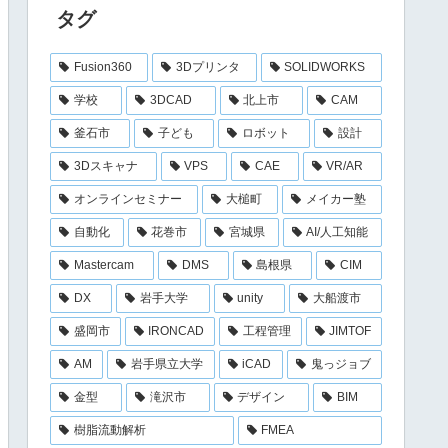
タグ
Fusion360
3Dプリンタ
SOLIDWORKS
学校
3DCAD
北上市
CAM
釜石市
子ども
ロボット
設計
3Dスキャナ
VPS
CAE
VR/AR
オンラインセミナー
大槌町
メイカー塾
自動化
花巻市
宮城県
AI/人工知能
Mastercam
DMS
島根県
CIM
DX
岩手大学
unity
大船渡市
盛岡市
IRONCAD
工程管理
JIMTOF
AM
岩手県立大学
iCAD
鬼っジョブ
金型
滝沢市
デザイン
BIM
樹脂流動解析
FMEA