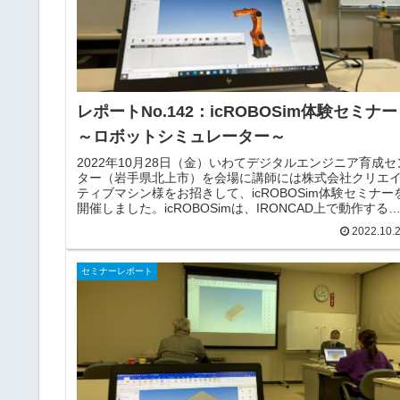
レポートNo.142：icROBOSim体験セミナー
～ロボットシミュレーター～
2022年10月28日（金）いわてデジタルエンジニア育成セ
ター（岩手県北上市）を会場に講師には株式会社クリエ
ティブマシン様をお招きして、icROBOSim体験セミナー
開催しました。icROBOSimは、IRONCAD上で動作する
ボットシミュレータです。IRONCADの3D空間内の要素／
2022.10.
オブジェクトに対して高精度なデジタル検証が可能です
ロボットのみならず周辺機器や装置内アクチュエータの
作も検証できます。設計作業とロボット検証をCAD上で
セミナーレポート
時進行できるので、手戻りやデータ変換によるロスがあ
ません。ユーザーエクスペリエンスを重視して設計され
UIにより、動画編集ソフトのようにシンプルか...