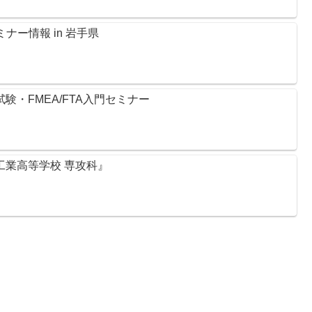
ナー情報 in 岩手県
試験・FMEA/FTA入門セミナー
尻工業高等学校 専攻科』