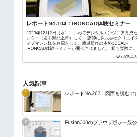
レポートNo.104：IRONCAD体験セミナー
2020年12月2日（水）、いわてデジタルエンジニア育成
ンター（岩手県北上市）にて、 講師に株式会社クリエイ
ィブマシン様をお招きして、簡単操作の本格3DCAD-
IRONCAD体験セミナーが開催されました。 私も実際に触
ってみましたが、ドラック&ドロップのマウス操作でドン
2020.12.
ドン形状を積み木のように作成していくことができまし
た！通常3DCADというと2次元のスケッチを描いて、そ
を押し出したり、回転などして立体を作っていきますが
IRONCADはブロックや円柱などを移動やコピーなどして
形状を追加したり、穴をあけたりしていくことができま
人気記事
す。体験セミナーでは、3Dモデルから2D図面の作成と、
3DP...
レポートNo.262：図面を読む
Fusion360のブラウザ版が一