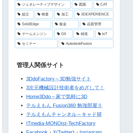
ジェネレーティブデザイン
図面
CAT
組立
検査
加工
3DEXPERIENCE
SolidEdge
板金
品質管理
ゲームエンジン
GX
鋳造
IoT
セミナー
AutodeskFusion
管理人関係サイト
3DdoFactory～3D勉強サイト
3次元機械設計技術者をめざして！
Home3Ddo～家で気軽に3D
テルえもん Fusion360 勉強部屋Ⅱ
テルえもんチャンネル～キャド研
ITmedia-MONOist-TechFactory
Facebook
・
X(Twitter
)・
Instagram