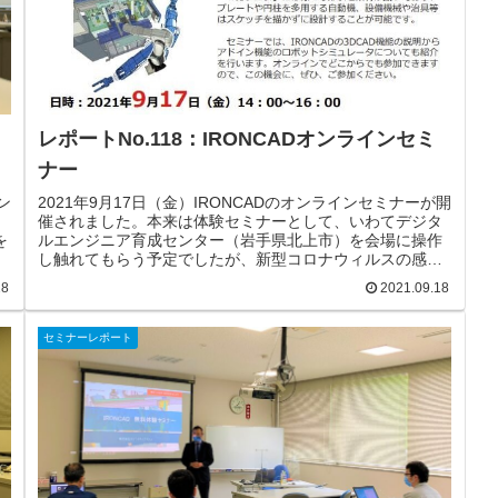
レポートNo.118：IRONCADオンラインセミ
ナー
ン
2021年9月17日（金）IRONCADのオンラインセミナーが開
イ
催されました。本来は体験セミナーとして、いわてデジタ
を
ルエンジニア育成センター（岩手県北上市）を会場に操作
ロ
し触れてもらう予定でしたが、新型コロナウィルスの感染
拡大状況を鑑みてオンラインで行われ、オンラインという
28
2021.09.18
。
ことで岩手県外の方も参加者があり、より多くの方が視聴
動
されました。IRONCADは、装置・治具設計で多く使われて
同
いる3DCADで「カタログ」からブロック等の3D形状を3D
セミナーレポート
り
空間にドラッグ＆ドロップするだけでパーツを作成するこ
た
とができます。「カタログ」には様々な形状と素材が揃っ
ており、プレートや円柱を多用する自動機、設備機械や治
具等...