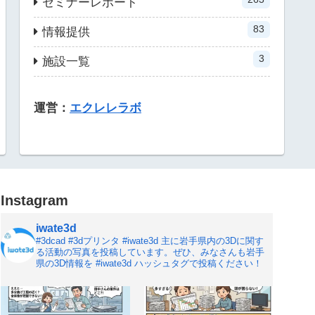
セミナーレポート
83
情報提供
3
施設一覧
運営：
エクレレラボ
Instagram
iwate3d
#3dcad #3dプリンタ #iwate3d
主に岩手県内の3Dに関す
る活動の写真を投稿しています。ぜひ、みなさんも岩手
県の3D情報を #iwate3d ハッシュタグで投稿ください！