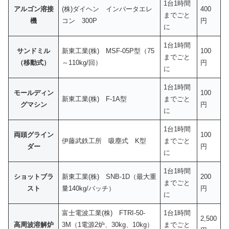
1台1時間
アルゴン溶接
(株)ダイヘン インバータエレ
400
までごと
機
コン 300P
円
に
1台1時間
サンドミル
新東工業(株) MSF-05P型（75
100
までごと
（移動式）
～110kg/回）
円
に
1台1時間
モールディン
100
新東工業(株) F-1A型
までごと
グマシン
円
に
1台1時間
両頭グライン
100
伊藤武鉄工所 吸塵式 K型
までごと
ダー
円
に
1台1時間
ショットブラ
新東工業(株) SNB-1D（最大重
200
までごと
スト
量140kg/バッチ）
円
に
富士電波工業(株) FTRI-50-
1台1時間
2,500
高周波溶解炉
3M（1電源2炉、30kg、10kg）
までごと