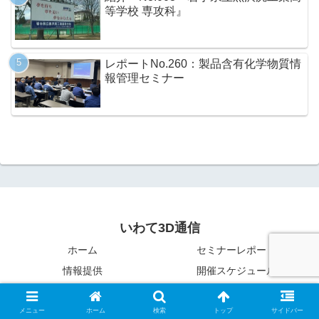
等学校 専攻科』
レポートNo.260：製品含有化学物質情
報管理セミナー
いわて3D通信
ホーム
セミナーレポート
情報提供
開催スケジュール
いわて3D活用企業・学校の紹介
施設一覧
お問合せ
メニュー
ホーム
検索
トップ
サイドバー