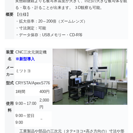
実態顕微鏡よりも被写界震度が大きく、凹凸の大きな被写体を観
る・取る・計ることが出来ます。 ３D観察も可能。
概要
【仕様】
・拡大倍率：20～200倍（ズームレンズ）
・寸法測定：可能
・データ保存：USBメモリー・CD-R等
装置
CNC三次元測定機
名
※新型導入
メー
ミツトヨ
カー
型式
CRYSTA/ApexS776
1時間
400円
2,000
使用
9:00～17:00
円
料
9:00～翌日
－
9:00
工業製品や部品の三次元（タテ×ヨコ×高さ方向の）寸法や形