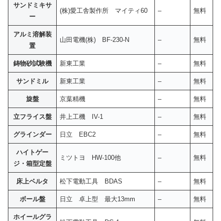
サンドミキサ
(株)愛工舎製作所 マイティ60
–
無料
ー
アルミ溶解装
山田電機(株) BF-230-N
–
無料
置
鋳物砂試験機
新東工業
–
無料
サンドミル
新東工業
–
無料
旋盤
京葉精機
–
無料
立フライス盤
井上工機 IV-1
–
無料
グラインダー
日立 EBC2
–
無料
ハイトゲー
ミツトヨ HW-100他
–
無料
ジ・箱型定盤
床上ベルタ
松下電動工具 BDAS
–
無料
ボール盤
日立 卓上型 最大13mm
–
無料
ホイールグラ