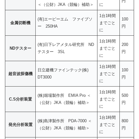
円
＜（公財）JKA（競輪）補助＞
に
1台1時間
(有)エーピーエム ファイブソ
100
金属切断機
までごと
ー 250HA
円
に
1台1時間
(有)日下レアメタル研究所 ND
200
NDテスター
までごと
テスター 3SL
円
に
1台1時間
日立建機ファインテック(株)
100
超音波探傷機
までごと
DT3000
円
に
1台1時間
(株)堀場製作所 EMIA Pro ＜
500
C.S分析装置
までごと
（公財）JKA（競輪）補助＞
円
に
1台1時間
(株)島津製作所 PDA-7000 ＜
800
発光分析装置
までごと
（公財）JKA（競輪）補助＞
円
に