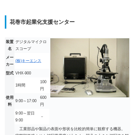
花巻市起業化支援センター
装置
デジタルマイクロ
名
スコープ
メー
(株)キーエンス
カー
型式
VHX-900
100
1時間
円
使用
600
9:00～17:00
料
円
9:00～翌日
－
9:00
工業部品や製品の表面や形状を比較的簡単に観察する機器。