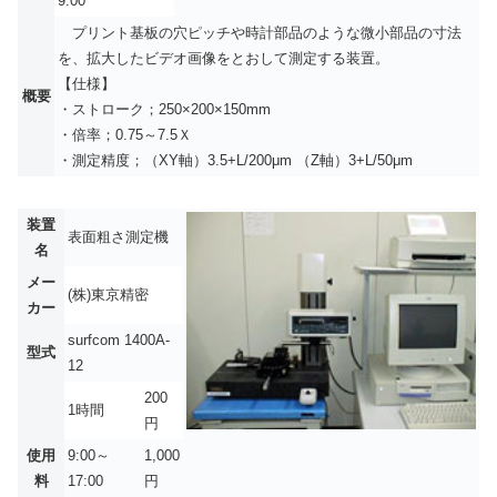
9:00
プリント基板の穴ピッチや時計部品のような微小部品の寸法
を、拡大したビデオ画像をとおして測定する装置。
【仕様】
概要
・ストローク；250×200×150mm
・倍率；0.75～7.5Ｘ
・測定精度；（XY軸）3.5+L/200μm （Z軸）3+L/50μm
装置
表面粗さ測定機
名
メー
(株)東京精密
カー
surfcom 1400A-
型式
12
200
1時間
円
使用
9:00～
1,000
料
17:00
円