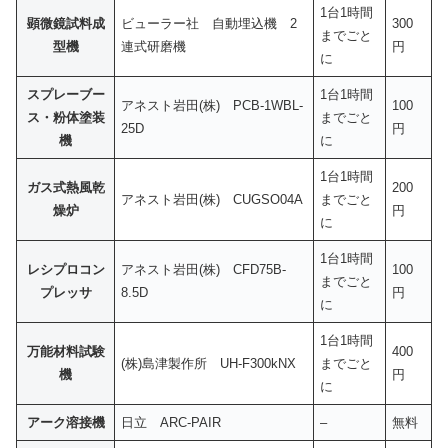
1台1時間
顕微鏡試料成
ビューラー社 自動埋込機 2
300
までごと
型機
連式研磨機
円
に
スプレーブー
1台1時間
アネスト岩田(株) PCB-1WBL-
100
ス・粉体塗装
までごと
25D
円
機
に
1台1時間
ガス式熱風乾
200
アネスト岩田(株) CUGSO04A
までごと
燥炉
円
に
1台1時間
レシプロコン
アネスト岩田(株) CFD75B-
100
までごと
プレッサ
8.5D
円
に
1台1時間
万能材料試験
400
(株)島津製作所 UH-F300kNX
までごと
機
円
に
アーク溶接機
日立 ARC-PAIR
–
無料