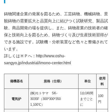
鋳物関連企業の発展を図るため、工芸鋳物、機械鋳物、景
観鋳物の需要拡大と品質向上に結びつく試験研究、製品試
験、商品開発の場を提供し、また、鋳物産業の技術者の確
保と技術向上を図るため、鋳物づくり及び生産技術習得が
できる施設です。試験機・分析装置など色々と整備されて
います。
詳しくはＨＰへ：http://www.oshu-
sangyo.jp/industrial/imono-center.html
使用
備機器名
規格（仕様）
単位
料
(株)モトヤマ SK-
1台1時間
100
電気炉
3035F（300*300*350
までごと
円
1,100℃）
に