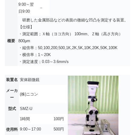
9:00～翌
－
日9:00
研磨した金属部品などの表面の微細な凹凸を測定する装置。
【仕様】
・測定範囲；Ｘ軸（ヨコ方向） 100mm、Ｚ軸（高さ方向）
概要
800μm
・縦倍率；50,100,200,500,1K,2K,5K,10K,20K,50K,100K
・横倍率；1～20K
・測定速度；0.03～3.6mm/s
装置名
実体顕微鏡
メーカ
(株)ニコン
ー
型式
SMZ-U
1時間
100円
9:00～17:00
500円
使用料