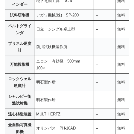
松下電動工具 DC-4
–
無料
インダー
試料研削機
アガワ機械(株) SP-200
–
無料
ベルトグライ
日立 シングル卓上型
–
無料
ンダ
ブリネル硬度
前川試験機製作所
–
無料
計
ニコン 有効径 500mm
万能投影機
–
無料
100×
ロックウェル
明石製作所
–
無料
硬度計
シャルピー衝
明石製作所
–
無料
撃試験機
遠心鋳造装置
MULTIHERTZ
–
無料
全自動写真撮
オリンパス PH-10AD
–
無料
影機