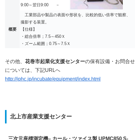
9:00～翌日9:00
－
工業部品や製品の表面や形状を、比較的低い倍率で観察、
撮影する装置。
概要
【仕様】
・総合倍率；7.5～450Ｘ
・ズーム範囲；0.75～7.5Ｘ
その他、
花巻市起業化支援センター
の保有設備・お問合せ
については、下記URLへ
http://iphc.jp/incubate/equipment/index.html
北上市産業支援センター
三次元座標測定機– カール・ツァイス製 UPMC850 S-