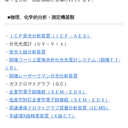
■物理、化学的分析・測定機器類
・
ＩＣＰ発光分析装置（ＩＣＰ－ＡＥＳ）
・分光光度計（ＵＶ－Ｖｉｓ）
・
蛍光Ｘ線分析装置
・
顕微フーリエ変換赤外分光光度計システム（顕微ＦＴ-
ＩＲ）
・
顕微レーザーラマン分光分析装置
・ガスクロマトグラフ（ＧＣ）
・
走査型電子顕微鏡（ＳＥＭ－ＥＤＸ）
・
低真空対応走査型電子顕微鏡（ＳＥＭ－ＥＤＸ）
・
高速液体クロマトグラフ質量分析装置（LC-MS）
・
非破壊X線検査装置（Ｘ線ＣＴ）