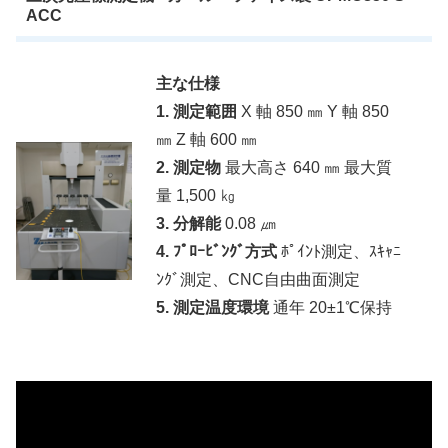
ACC
主な仕様
1. 測定範囲
X 軸 850 ㎜ Y 軸 850
㎜ Z 軸 600 ㎜
2. 測定物
最大高さ 640 ㎜ 最大質
量 1,500 ㎏
3. 分解能
0.08 ㎛
4. ﾌﾟﾛｰﾋﾞﾝｸﾞ方式
ﾎﾟｲﾝﾄ測定、ｽｷｬﾆ
ﾝｸﾞ測定、CNC自由曲面測定
5. 測定温度環境
通年 20±1℃保持