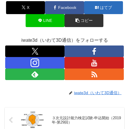
X
Facebook
はてブ
LINE
コピー
iwate3d（いわて3D通信）をフォローする
iwate3d（いわて3D通信）
３次元設計能力検定試験-申込開始（2019
年-第29回）