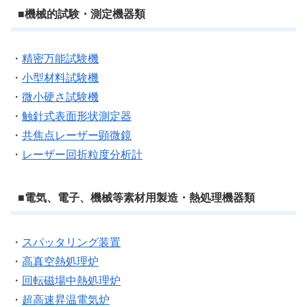
■機械的試験・測定機器類
・
精密万能試験機
・
小型材料試験機
・
微小硬さ試験機
・
触針式表面形状測定器
・
共焦点レーザー顕微鏡
・
レーザー回折粒度分析計
■電気、電子、機械等素材用製造・熱処理機器類
・
スパッタリング装置
・
高真空熱処理炉
・
回転磁場中熱処理炉
・
超高速昇温電気炉