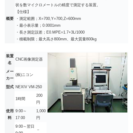
状を数マイクロメートルの精度で測定する装置。
【仕様】
概要
・測定範囲；X=700,Y=700,Z=600mm
・最小表示量；0.0001mm
・長さ測定誤差；E0.MPE=1.7+3L/1000
・積載制限；最大高さ800mm、最大質量800kg
装置
CNC画像測定器
名
メー
(株)ニコン
カー
型式
NEXIV VM-250
200
1時間
円
使用
9:00～
1,000
料
17:00
円
9:00～翌日
－