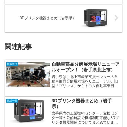
3Dプリンタ機器まとめ（岩手県）
関連記事
自動車部品分解展示場リニューア
情報提供
ルオープン！（岩手県北上市）
岩手県は、北上市産業支援センターの自
動車部品分解展示場をリニューアル。旧
型「プリウス」からトヨタ自動車東日本
の協力で、岩手工場（金ケ崎町）が生産
する小型ＳＵＶ「ヤリスクロス」、小型
ハイブリッド車（ＨＶ）「アクア」を分
3Dプリンタ機器まとめ（岩手
施設一覧
解した部品を新たに展示し...
県）
岩手県内の工業技術センター、支援セン
ター等の公的施設で機器利用可能な3Dプ
リンタ機器関係についてまとめていま
す。各施設には他にも分析装置・試験機