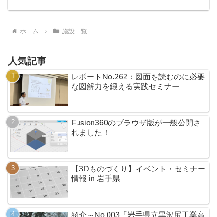
など様々整備されています。造形サービ
スを行っている企業も紹介します。（岩
手県内には、他にも3Dプ...
ホーム
施設一覧
人気記事
レポートNo.262：図面を読むのに必要
な図解力を鍛える実践セミナー
Fusion360のブラウザ版が一般公開さ
れました！
【3Dものづくり】イベント・セミナー
情報 in 岩手県
紹介～No.003『岩手県立黒沢尻工業高