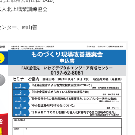
北上市相去町山田 2-18）
法人北上職業訓練協会
センター、㈱山善