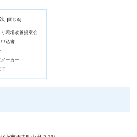
次
くり現場改善提案会
・申込書
ー
定メーカー
様子