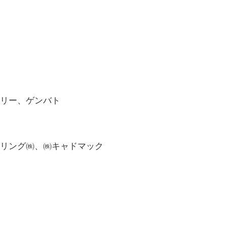
リー、ゲンバト
リング㈱、㈱キャドマック