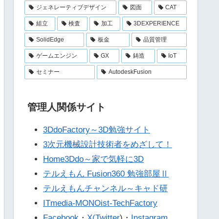
ジェネレーティブデザイン
図面
CAT
組立
検査
加工
3DEXPERIENCE
SolidEdge
板金
品質管理
ゲームエンジン
GX
鋳造
IoT
セミナー
AutodeskFusion
管理人関係サイト
3DdoFactory～3D勉強サイト
3次元機械設計技術者をめざして！
Home3Ddo～家で気軽に3D
テルえもん Fusion360 勉強部屋Ⅱ
テルえもんチャンネル～キャド研
ITmedia-MONOist-TechFactory
Facebook
・
X(Twitter
)・
Instagram