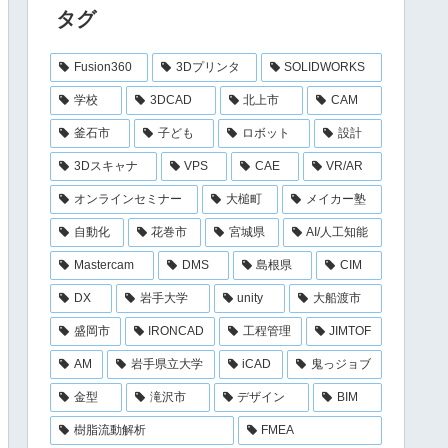
タグ
Fusion360
3Dプリンタ
SOLIDWORKS
学校
3DCAD
北上市
CAM
釜石市
子ども
ロボット
設計
3Dスキャナ
VPS
CAE
VR/AR
オンラインセミナー
大槌町
メイカー塾
自動化
花巻市
宮城県
AI/人工知能
Mastercam
DMS
島根県
CIM
DX
岩手大学
unity
大船渡市
盛岡市
IRONCAD
工程管理
JIMTOF
AM
岩手県立大学
iCAD
鬼っジョブ
金型
滝沢市
デザイン
BIM
樹脂流動解析
FMEA