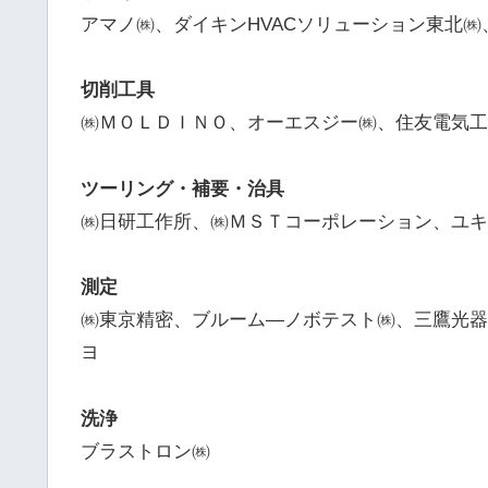
アマノ㈱、ダイキンHVACソリューション東北㈱
切削工具
㈱ＭＯＬＤＩＮＯ、オーエスジー㈱、住友電気工
ツーリング・補要・治具
㈱日研工作所、㈱ＭＳＴコーポレーション、ユキ
測定
㈱東京精密、ブルーム―ノボテスト㈱、三鷹光器
ヨ
洗浄
ブラストロン㈱