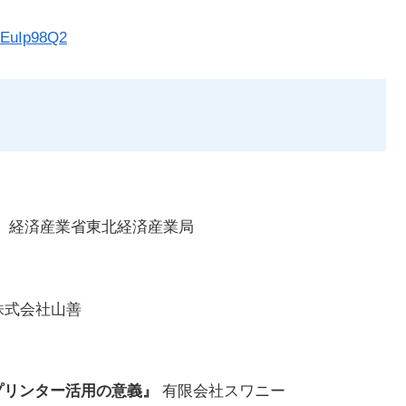
ZzEuIp98Q2
』
経済産業省東北経済産業局
株式会社山善
プリンター活用の意義』
有限会社スワニー