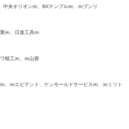
、中央オリオン㈱、BXテンプル㈱、㈱ブンリ
業㈱、日進工具㈱
ワ精工㈱、㈱山善
㈱、㈱エビテント、ケンモールドサービス㈱、㈱ミツト