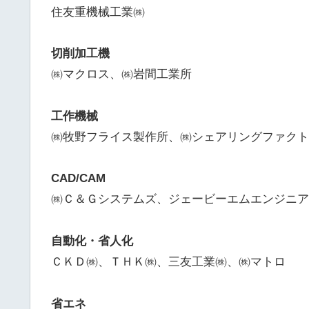
住友重機械工業㈱
切削加工機
㈱マクロス、㈱岩間工業所
工作機械
㈱牧野フライス製作所、㈱シェアリングファクト
CAD/CAM
㈱Ｃ＆Ｇシステムズ、ジェービーエムエンジニア
自動化・省人化
ＣＫＤ㈱、ＴＨＫ㈱、三友工業㈱、㈱マトロ
省エネ