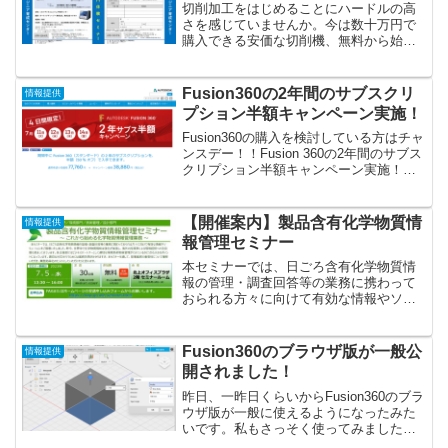
切削加工をはじめることにハードルの高
さを感じていませんか。今は数十万円で
購入できる安価な切削機、無料から始め
られるCAMソフトがあり、誰でも気軽に
切削加工に取り組める時代になっていま
す。本セミナーは、切削機の使い方から
Fusion360の2年間のサブスクリ
情報提供
CAM操作、活用事例ま...
プション半額キャンペーン実施！
Fusion360の購入を検討している方はチャ
ンスデー！！Fusion 360の2年間のサブス
クリプション半額キャンペーン実施！最
もお得な 4 日間！2017年7月11日（火）
から7月14日（金）までFusion 360の2年
間の新規サブス...
【開催案内】製品含有化学物質情
情報提供
報管理セミナー
本セミナーでは、日ごろ含有化学物質情
報の管理・調査回答等の業務に携わって
おられる方々に向けて有効な情報やソリ
ューションをご用意いたしました。昨
今、世界中で化学物質規制は強化が加速
し、海外の投資家による環境経営への注
Fusion360のブラウザ版が一般公
情報提供
目度も高まってきています。...
開されました！
昨日、一昨日くらいからFusion360のブラ
ウザ版が一般に使えるようになったみた
いです。私もさっそく使ってみました！
ブラウザ版のメリットとしては、PCに