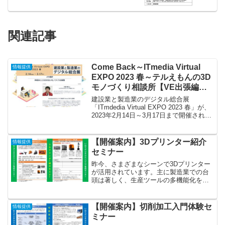
関連記事
Come Back～ITmedia Virtual
情報提供
EXPO 2023 春～テルえもんの3D
モノづくり相談所【VE出張編】
2023年2月14日～3月17日まで
建設業と製造業のデジタル総合展
「ITmdedia Virtual EXPO 2023 春」が、
2023年2月14日～3月17日まで開催されて
います。私（小原照記）の秋のイベント
での動画が好評だったようで、春のイベ
ントでも公開されることになり...
【開催案内】3Dプリンター紹介
情報提供
セミナー
昨今、さまざまなシーンで3Dプリンター
が活用されています。主に製造業での台
頭は著しく、生産ツールの多機能化を図
り、作業品質および生産効率の改善が期
待されています。3Dプリンターは、造形
方式や機器、使用する素材によって、造
【開催案内】切削加工入門体験セ
情報提供
形物の質感や強度など...
ミナー