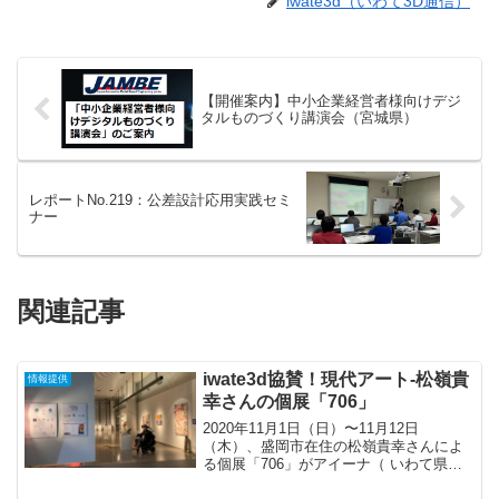
iwate3d（いわて3D通信）
【開催案内】中小企業経営者様向けデジ
タルものづくり講演会（宮城県）
レポートNo.219：公差設計応用実践セミ
ナー
関連記事
iwate3d協賛！現代アート-松嶺貴
情報提供
幸さんの個展「706」
2020年11月1日（日）〜11月12日
（木）、盛岡市在住の松嶺貴幸さんによ
る個展「706」がアイーナ（ いわて県民
情報交流センター ）を会場に開催されま