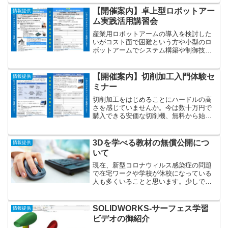
した。いわて3D通信（iwate3d）もメイン
スポンサーで協賛させて頂きました。 い
【開催案内】卓上型ロボットアー
情報提供
わ...
ム実践活用講習会
産業用ロボットアームの導入を検討した
いがコスト面で困難という方や小型のロ
ボットアームでシステム構築や制御技術
を勉強したい方など、現場で活躍できる
人材の育成に向けた実践的な講習会を開
催いたします。20万円以下で購入できる
【開催案内】切削加工入門体験セ
情報提供
コンパクトな卓上型ロボ...
ミナー
切削加工をはじめることにハードルの高
さを感じていませんか。今は数十万円で
購入できる安価な切削機、無料から始め
られるCAMソフトがあり、誰でも気軽に
切削加工に取り組める時代になっていま
す。本セミナーは、切削機の使い方から
3Dを学べる教材の無償公開につ
情報提供
CAM操作、活用事例ま...
いて
現在、新型コロナウィルス感染症の問題
で在宅ワークや学校が休校になっている
人も多くいることと思います。少しでも
自宅で3Dを学んで頂けるように、私が講
演や講習会で使用している資料を
SlideShareに無償公開していますので、
SOLIDWORKS-サーフェス学習
情報提供
参考にして頂ければ...
ビデオの御紹介