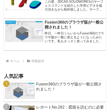
この度、3DCAD-SOLIDWORKSのサーフ
ェスコマンドを紹介した学習ビデオを協
力頂きながら制作致しました。サーフェ
ス機能を活用するための第1歩として、よ
ろしければ参考にしてください！！
LinkedInラーニング：Lynda.com 日...
Fusion360のブラウザ版が一般公
情報提供
開されました！
昨日、一昨日くらいからFusion360のブラ
ウザ版が一般に使えるようになったみた
いです。私もさっそく使ってみました！
ブラウザ版のメリットとしては、PCに
Fusion360をインストールしなくても使え
るところで、また、これまで64bitのパ...
ホーム
情報提供
人気記事
Fusion360のブラウザ版が一般公開さ
れました！
レポートNo.262：図面を読むのに必要