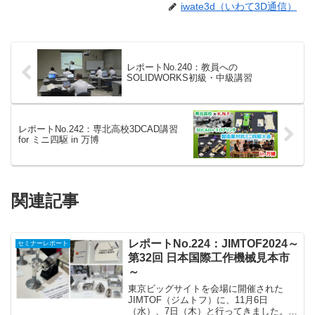
iwate3d（いわて3D通信）
レポートNo.240：教員への
SOLIDWORKS初級・中級講習
レポートNo.242：専北高校3DCAD講習
for ミニ四駆 in 万博
関連記事
レポートNo.224：JIMTOF2024～
セミナーレポート
第32回 日本国際工作機械見本市
～
東京ビッグサイトを会場に開催された
JIMTOF（ジムトフ）に、11月6日
（水）、7日（木）と行ってきました。