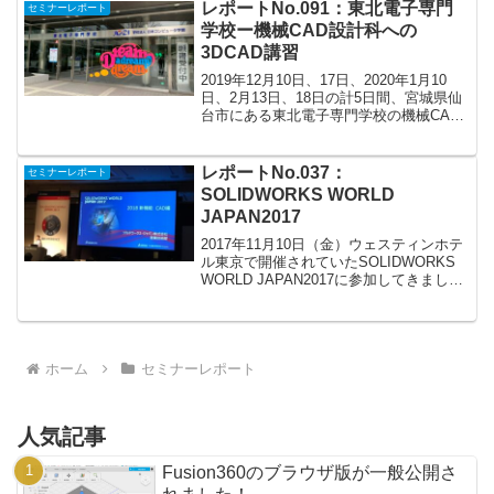
しました。設計変更は、時流に合った商
レポートNo.091：東北電子専門
セミナーレポート
品を設計し、品質を...
学校ー機械CAD設計科への
3DCAD講習
2019年12月10日、17日、2020年1月10
日、2月13日、18日の計5日間、宮城県仙
台市にある東北電子専門学校の機械CAD
設計科の学生に3DCADの授業を行ってき
ました。2019年12月10日、17日、2020年
1月10日の3日間は...
レポートNo.037：
セミナーレポート
SOLIDWORKS WORLD
JAPAN2017
2017年11月10日（金）ウェスティンホテ
ル東京で開催されていたSOLIDWORKS
WORLD JAPAN2017に参加してきまし
た。ソリッドワークス・ジャパン株式会
社が主催で東京と大阪で1年に1回開催さ
れるイベントとなっています。最新...
ホーム
セミナーレポート
人気記事
Fusion360のブラウザ版が一般公開さ