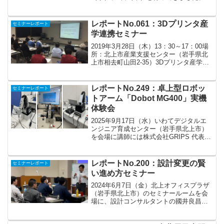
JIMTOFは、日本国際工作機械見本市の略
称で、2年に1度開催されていまして、世
界有数の工作機械・機械技術に関する展
レポートNo.061：3Dプリンタ産
セミナーレポート
示会です。最新の...
学連携セミナー
2019年3月28日（木）13：30～17：00場
所：北上市産業支援センター（岩手県北
上市相去町山田2-35）3Dプリンタ産学連
携セミナー～「3Dプリンタ」によるモノ
づくり最前線について～3Dプリンタ技術
と活用の最前線について勉強してきま
レポートNo.249：卓上型ロボッ
セミナーレポート
し...
トアーム「Dobot MG400」実機
体験会
2025年9月17日（水）いわてデジタルエ
ンジニア育成センター（岩手県北上市）
を会場に講師には株式会社GRIPS 代表取
締役 森田康様をお招きして、生産現場の
自動化、生産性向上に向けた卓上型ロボ
ットアーム実機体験会を開催しました。
レポートNo.200：設計変更の賢
セミナーレポート
ロボット２...
い進め方セミナー
2024年6月7日（金）北上オフィスプラザ
（岩手県北上市）のセミナールームを会
場に、設計コンサルタントの國井良昌様
を講師にお招きしまして、悪い設計変更
と良い設計変更に関するセミナーを開催