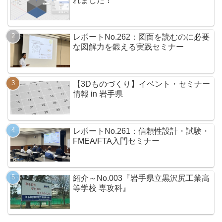
れました！
レポートNo.262：図面を読むのに必要
な図解力を鍛える実践セミナー
【3Dものづくり】イベント・セミナー
情報 in 岩手県
レポートNo.261：信頼性設計・試験・
FMEA/FTA入門セミナー
紹介～No.003『岩手県立黒沢尻工業高
等学校 専攻科』