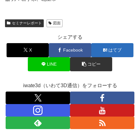
セミナーレポート
図面
シェアする
X
Facebook
はてブ
LINE
コピー
iwate3d（いわて3D通信）をフォローする