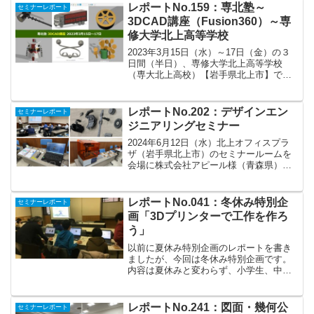
レポートNo.159：専北塾～
セミナーレポート
3DCAD講座（Fusion360）～専
修大学北上高等学校
2023年3月15日（水）～17日（金）の３
日間（半日）、専修大学北上高等学校
（専大北上高校）【岩手県北上市】で開
催された専北塾の3DCAD講座の講師をし
てきました。3DCADは、個人や学生は無
料で使用できるオートデスク社の
レポートNo.202：デザインエン
セミナーレポート
「Fusion ...
ジニアリングセミナー
2024年6月12日（水）北上オフィスプラ
ザ（岩手県北上市）のセミナールームを
会場に株式会社アピール様（青森県）、
デジタルファクトリー株式会社様（東京
都）のご協力をいただきまして、3DCAD
と3Dスキャナ、3Dプリンタに関するセミ
レポートNo.041：冬休み特別企
セミナーレポート
ナーを開催...
画「3Dプリンターで工作を作ろ
う」
以前に夏休み特別企画のレポートを書き
ましたが、今回は冬休み特別企画です。
内容は夏休みと変わらず、小学生、中学
生に3DCADと3Dプリンタを体験してもら
い、ものづくりの楽しさを知ってもらお
うという企画です。平成30年１月10日
レポートNo.241：図面・幾何公
セミナーレポート