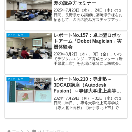
（水）、場所は今...
差の読み方セミナー
2025年7月23日（水）、24日（木）の２
日間、長野県から講師に藤崎淳子様をお
招きして、図面の読み方ステップアップ
セミナーと幾何公差の読み方セミナーを
開催しました。セミナーでは、図面に関
する専門用語や意味を知ることができる
レポートNo.157：卓上型ロボッ
セミナーレポート
だけではなく、材...
トアーム「Dobot Magician」実
機体験会
2023年3月2日（木）、3日（金）、いわ
てデジタルエンジニア育成センター（岩
手県北上市）を会場に講師には株式会社
GRIPS 代表取締役 森田康様をお招きし
て、生産現場の自動化、生産性向上に向
けた卓上型ロボットアーム実機体験会を
レポートNo.210：専北塾～
セミナーレポート
開催しました...
3DCAD講座（Autodesk
Fusion）～専修大学北上高等学
校
2024年7月29日（月）～31日（水）の３
日間（半日）、専修大学北上高等学校
（専大北上高校）【岩手県北上市】で開
催された専北塾の3DCAD講座の講師をし
てきました。3DCADは、個人や学生は無
料で使用できるオートデスク社の
「Fusion ...
ホーム
セミナーレポート