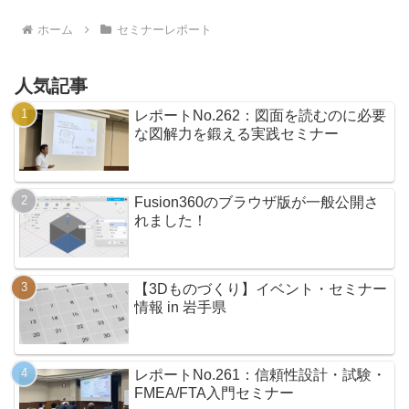
し...
ホーム
セミナーレポート
人気記事
レポートNo.262：図面を読むのに必要
な図解力を鍛える実践セミナー
Fusion360のブラウザ版が一般公開さ
れました！
【3Dものづくり】イベント・セミナー
情報 in 岩手県
レポートNo.261：信頼性設計・試験・
FMEA/FTA入門セミナー