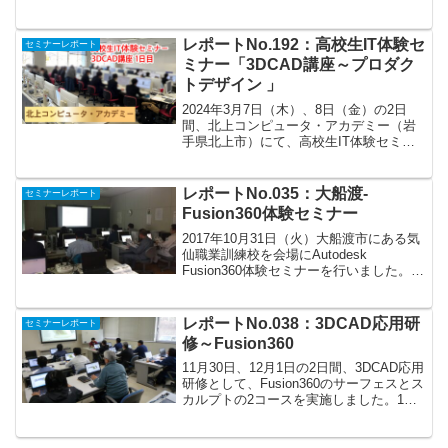
た。ソリッドワークス・ジャパン株式会
社が主催で東京と大阪で1年に1回開催さ
れるイベントとなっています。最新...
レポートNo.192：高校生IT体験セ
セミナーレポート
ミナー「3DCAD講座～プロダク
トデザイン 」
2024年3月7日（木）、8日（金）の2日
間、北上コンピュータ・アカデミー（岩
手県北上市）にて、高校生IT体験セミナ
ーが開催されました。主催は岩手県県南
広域振興局、北上コンピュータ・アカデ
ミー。後援に岩手県教育委員会。毎年、
レポートNo.035：大船渡-
セミナーレポート
県立高校の入試日...
Fusion360体験セミナー
2017年10月31日（火）大船渡市にある気
仙職業訓練校を会場にAutodesk
Fusion360体験セミナーを行いました。主
催は気仙ものづくり産業人材育成ネット
ワーク、講師が私（小原）、受講者は企
業の方々8名集まり、ソリッドモデリング
レポートNo.038：3DCAD応用研
セミナーレポート
か...
修～Fusion360
11月30日、12月1日の2日間、3DCAD応用
研修として、Fusion360のサーフェスとス
カルプトの2コースを実施しました。1日
目は、サーフェスについて行い、サーフ
ェスの概要から活用方法、インポートデ
ータの修復の仕方などについて行いま