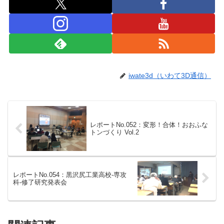
iwate3d（いわて3D通信）
レポートNo.052：変形！合体！おおふな
トンづくり Vol.2
レポートNo.054：黒沢尻工業高校-専攻
科-修了研究発表会