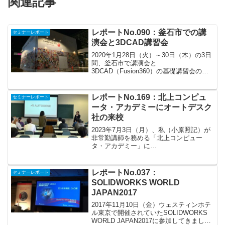
関連記事
レポートNo.090：釜石市での講
セミナーレポート
演会と3DCAD講習会
2020年1月28日（火）～30日（木）の3日
間、釜石市で講演会と
3DCAD（Fusion360）の基礎講習会の講
師で行ってきました。1月28日（火）の会
場は釜石市にあるチームスマイル釜石
PIT。とてもオシャレな建物でした。講演
レポートNo.169：北上コンピュ
セミナーレポート
内容は「岩手...
ータ・アカデミーにオートデスク
社の来校
2023年7月3日（月）、私（小原照記）が
非常勤講師を務める「北上コンピュー
タ・アカデミー」に
3DCAD（Fusion360）や3DCG（Maya、
3dsmax）の開発提供元であるオートデス
ク社のエデュケーションマネージャの渡
レポートNo.037：
セミナーレポート
辺様が来校され...
SOLIDWORKS WORLD
JAPAN2017
2017年11月10日（金）ウェスティンホテ
ル東京で開催されていたSOLIDWORKS
WORLD JAPAN2017に参加してきまし