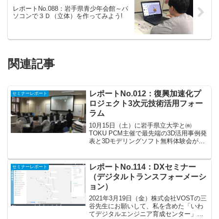
レポートNo.088：岩手県青少年会館～パ
ソコンで３Ｄ（立体）を作ってみよう!
関連記事
レポートNo.012：復興加速化プ
セミナーレポート
ロジェクト3次元技術活用フォー
ラム
10月15日（土）に岩手県立大学と㈱
TOKU PCM主催で最先端の3D活用事例発
表と3Dモデリングソフト無料体験会が開
催されました。私もAutodesk Fusion360
のハンズオン講師を務めました。様々な
展示や事例を聞くことができ、私も...
レポートNo.114：DXセミナー
セミナーレポート
（デジタルトランスフォーメーシ
ョン）
2021年3月19日（金）株式会社VOSTの三
谷先生にお願いして、私を含めた「いわ
てデジタルエンジニア育成センター」の