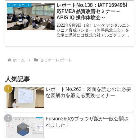
（水）、25日（木）の全2回。 時間は13
レポートNo.138：IATF16949対
セミナーレポート
時～17時。...
応FMEA品質改善セミナー～
APIS IQ 操作体験会～
2022年9月9日（金）いわてデジタルエン
ジニア育成センター（岩手県北上市）を
会場に講師には株式会社アルゴグラフィ
ックス様をお招きして、品質管理の業務
効率向上に向けたFMEA品質改善セミナ
ーを開催しました。FMEAとは、
「Failure M...
ホーム
セミナーレポート
人気記事
レポートNo.262：図面を読むのに必要
な図解力を鍛える実践セミナー
Fusion360のブラウザ版が一般公開さ
れました！