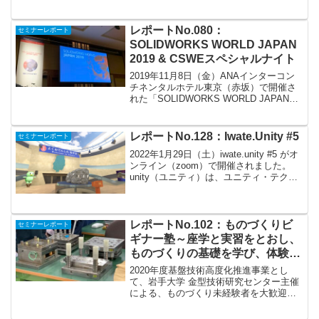
講師の方々にDXについて学ぶ勉強会を開
催しました。DXとは、デジタルトランス
フォーメーションの略で、既存業務の効
レポートNo.080：
セミナーレポート
率化を行う...
SOLIDWORKS WORLD JAPAN
2019 & CSWEスペシャルナイト
2019年11月8日（金）ANAインターコン
チネンタルホテル東京（赤坂）で開催さ
れた「SOLIDWORKS WORLD JAPAN
2019」イベントに参加してきました。イ
ベント開始が9時からで、私は岩手から朝
一の新幹線で向かいましたが、間...
レポートNo.128：Iwate.Unity #5
セミナーレポート
2022年1月29日（土）iwate.unity #5 がオ
ンライン（zoom）で開催されました。
unity（ユニティ）は、ユニティ・テクノ
ロジーズが開発しているゲームエンジン
です。ゲームエンジンとは、ゲームを開
発するためによく使用する機能...
レポートNo.102：ものづくりビ
セミナーレポート
ギナー塾～座学と実習をとおし、
ものづくりの基礎を学び、体験す
る
2020年度基盤技術高度化推進事業とし
て、岩手大学 金型技術研究センター主催
による、ものづくり未経験者を大歓迎と
する「ものづくりビギナー塾」が開催さ
れました。座学編を令和2年10月14日