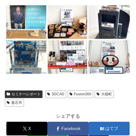
セミナーレポート
3DCAD
Fusion360
大槌町
釜石市
シェアする
X
Facebook
はてブ