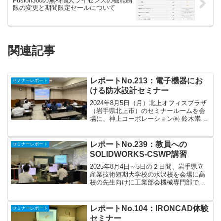
Fusion360の無料個人ライセンスの機能制
限の変更と期間限定セールについて
関連記事
レポートNo.213：電子機器にお
セミナーレポート
ける防水設計セミナー
2024年8月5日（月）北上オフィスプラザ
（岩手県北上市）のセミナールームを会
場に、神上コーポレーション㈱ 鈴木崇司
様を講師にお招きしまして、防水設計に
関するセミナーを開催しました。＜講師
略歴＞神上コーポレーション㈱ 代表取締
レポートNo.239：教員への
セミナーレポート
役 鈴木崇司 ...
SOLIDWORKS-CSWP講習
2025年8月4日～5日の２日間、岩手県立
産業技術短期大学校の水沢校を会場に高
校の先生向けに工業部会機械専門部での
3DCAD-SOLIDWORKSのプロフェショナ
ルの資格試験CSWPに関する講習会が開
催されました。CSWP（Certifie...
レポートNo.104：IRONCAD体験
セミナーレポート
セミナー