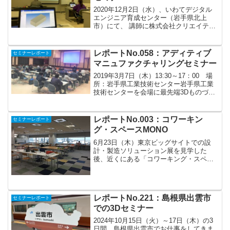
2020年12月2日（水）、いわてデジタル
エンジニア育成センター（岩手県北上
市）にて、 講師に株式会社クリエイティ
ブマシン様をお招きして、簡単操作の本
格3DCAD-IRONCAD体験セミナーが開催
されました。 私も実際に触ってみました
レポートNo.058：アディティブ
セミナーレポート
が、ド...
マニュファクチャリングセミナー
2019年3月7日（木）13:30～17：00 場
所：岩手県工業技術センター岩手県工業
技術センターを会場に最先端3Dものづく
りセミナーが開催されました。メイン
は、ジェネレーティブデザイン、トポロ
ジー最適化が話題になってきている中、
レポートNo.003：コワーキン
セミナーレポート
今後より金...
グ・スペースMONO
6月23日（木）東京ビッグサイトでの設
計・製造ソリューション展を見学した
後、近くにある「コワーキング・スペー
スMONO」に寄ってきました。東京都江
東区のテレコムセンタービル東棟14階に
あります。 コワーキングとは、事務所ス
ペース、会議室、打...
レポートNo.221：島根県出雲市
セミナーレポート
での3Dセミナー
2024年10月15日（火）～17日（木）の3
日間、島根県出雲市でお仕事をしてきま