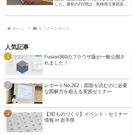
した。最初の2日間は、島根県立東部高等
技術校様で企業様へのSOLIDWORKS応
用セミナーの講師。マルチボディを活用
したモデリングやフィレット、ロフト、
スイー...
ホーム
セミナーレポート
人気記事
Fusion360のブラウザ版が一般公開さ
れました！
レポートNo.262：図面を読むのに必要
な図解力を鍛える実践セミナー
【3Dものづくり】イベント・セミナー
情報 in 岩手県