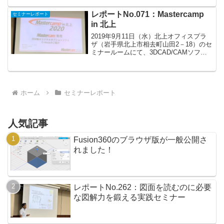
８）を会場に、講師は、ローランドディ
ー.ジー.㈱様、㈱マクロス様です。満員御
レポートNo.071：Mastercamp
セミナーレポート
礼の最大1...
in 北上
2019年9月11日（水）北上オフィスプラ
ザ（岩手県北上市相去町山田2－18）のセ
ミナールームにて、3DCAD/CAMソフト
ウェアであるMastercamの新機能と便利
機能の紹介セミナーが開催されました。
Mastercamは、2軸から3軸加...
ホーム
セミナーレポート
人気記事
Fusion360のブラウザ版が一般公開さ
れました！
レポートNo.262：図面を読むのに必要
な図解力を鍛える実践セミナー