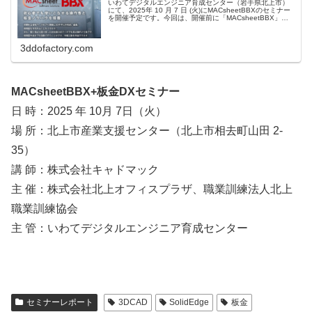
いわてデジタルエンジニア育成センター（岩手県北上市）
にて、2025年 10 月 7 日 (火)にMACsheetBBXのセミナー
を開催予定です。今回は、開催前に「MACsheetBBX」に
ついて、予習で調べてみました。（画像は、株式会社キ
ャ...
3ddofactory.com
MACsheetBBX+板金DXセミナー
日 時：2025 年 10月 7日（火）
場 所：北上市産業支援センター（北上市相去町山田 2-
35）
講 師：株式会社キャドマック
主 催：株式会社北上オフィスプラザ、職業訓練法人北上
職業訓練協会
主 管：いわてデジタルエンジニア育成センター
セミナーレポート
3DCAD
SolidEdge
板金