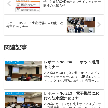
学生対象3DCAD無料オンラインセミナー
開催のお知らせ
レポートNo.251：生産現場の自動化・改
善事例セミナー
関連記事
レポートNo.086：ロボット活用
セミナーレポート
セミナー
2020年1月24日（金）北上オフィスプラ
ザのセミナールームにて、JBMエンジニ
アリング様を講師にロボット活用セミナ
ーを開催しました。人手不足の中で生産
性を高めるためには、 「デジタルツール
などの利活用」がカギとなります。 そう
レポートNo.213：電子機器にお
セミナーレポート
したツールを...
ける防水設計セミナー
2024年8月5日（月）北上オフィスプラザ
（岩手県北上市）のセミナールームを会