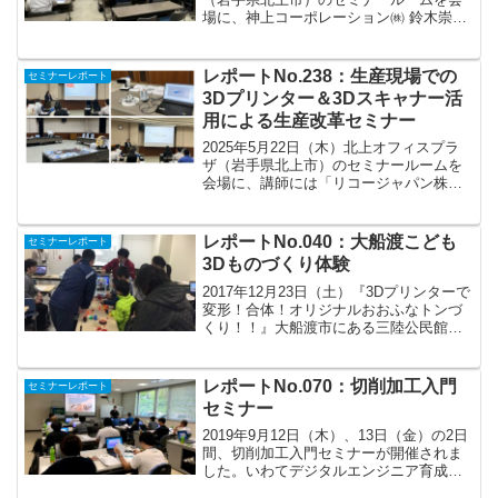
場に、神上コーポレーション㈱ 鈴木崇司
様を講師にお招きしまして、防水設計に
関するセミナーを開催しました。＜講師
略歴＞神上コーポレーション㈱ 代表取締
レポートNo.238：生産現場での
セミナーレポート
役 鈴木崇司 ...
3Dプリンター＆3Dスキャナー活
用による生産改革セミナー
2025年5月22日（木）北上オフィスプラ
ザ（岩手県北上市）のセミナールームを
会場に、講師には「リコージャパン株式
会社」様、「株式会社データ・デザイ
ン」様をお招きしまして、3Dプリンター
と3Dスキャナーに関するセミナーを開催
レポートNo.040：大船渡こども
セミナーレポート
しました。リコー...
3Dものづくり体験
2017年12月23日（土）『3Dプリンターで
変形！合体！オリジナルおおふなトンづ
くり！！』大船渡市にある三陸公民館に
て、小学生を対象に3Dものづくりの体験
会を行いました。主催は大船渡市教育委
員会、主管は大船渡中央公民館。上記が
レポートNo.070：切削加工入門
セミナーレポート
募集ポスター...
セミナー
2019年9月12日（木）、13日（金）の2日
間、切削加工入門セミナーが開催されま
した。いわてデジタルエンジニア育成セ
ンター（岩手県北上市相去町山田２−１