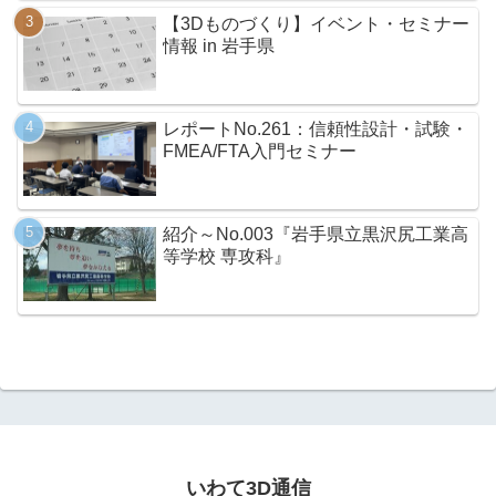
【3Dものづくり】イベント・セミナー
情報 in 岩手県
レポートNo.261：信頼性設計・試験・
FMEA/FTA入門セミナー
紹介～No.003『岩手県立黒沢尻工業高
等学校 専攻科』
いわて3D通信