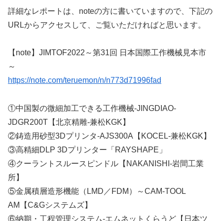
詳細なレポートは、noteの方に書いていますので、下記の
URLからアクセスして、ご覧いただければと思います。
【note】JIMTOF2022～第31回 日本国際工作機械見本市
～
https://note.com/teruemon/n/n773d71996fad
①中国製の微細加工できる工作機械-JINGDIAO-
JDGR200T【北京精雕-兼松KGK】
②鋳造用砂型3Dプリンタ-AJS300A【KOCEL-兼松KGK】
③高精細DLP 3Dプリンター「RAYSHAPE」
④クーラントスルースピンドル【NAKANISHI-岩間工業
所】
⑤金属積層造形機能（LMD／FDM）～CAM-TOOL
AM【C&Gシステムズ】
⑥納期・工程管理システム-エムネットくらうど【日本ツ