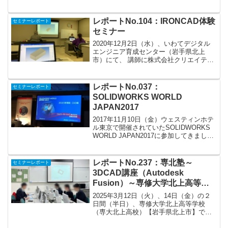
ロス様をお招きし、2D/3D加工から旋
盤、更に5軸加工まで、切削加工で活用さ
れるCAMの拡張機能を紹介していただ...
レポートNo.104：IRONCAD体験
セミナーレポート
セミナー
2020年12月2日（水）、いわてデジタル
エンジニア育成センター（岩手県北上
市）にて、 講師に株式会社クリエイティ
ブマシン様をお招きして、簡単操作の本
格3DCAD-IRONCAD体験セミナーが開催
されました。 私も実際に触ってみました
レポートNo.037：
セミナーレポート
が、ド...
SOLIDWORKS WORLD
JAPAN2017
2017年11月10日（金）ウェスティンホテ
ル東京で開催されていたSOLIDWORKS
WORLD JAPAN2017に参加してきまし
た。ソリッドワークス・ジャパン株式会
社が主催で東京と大阪で1年に1回開催さ
れるイベントとなっています。最新...
レポートNo.237：専北塾～
セミナーレポート
3DCAD講座（Autodesk
Fusion）～専修大学北上高等学
校
2025年3月12日（火）、14日（金）の２
日間（半日）、専修大学北上高等学校
（専大北上高校）【岩手県北上市】で開
催された専北塾の3DCAD講座の講師をし