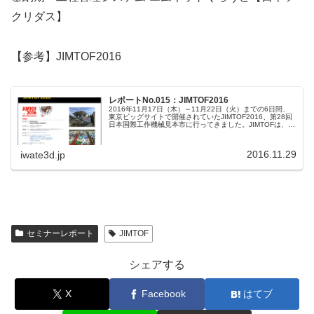
クリダス】
【参考】JIMTOF2016
レポートNo.015：JIMTOF2016
2016年11月17日（木）～11月22日（火）までの6日間、
東京ビッグサイトで開催されていたJIMTOF2016、第28回
日本国際工作機械見本市に行ってきました。JIMTOFは、2
年に1度開催されており、工作機械および、その関連機器等
の内外商取引の促進ならびに国際間の技術の交流をはか
り、もって産業の発展と貿易の振興に寄与することを目的
2016.11.29
iwate3d.jp
として開催されています。工作機械やCAMソフト、治工
具、検査機器など様々な設備やソフトが展示してありまし
た。東京ビッグサイト全てを使用した大規模なイベントで
す。トレンドとして、どこのブースでも、IoTやインダスト
リー4.0、スマートファクトリーという言葉を目にし...
セミナーレポート
JIMTOF
シェアする
X
Facebook
はてブ