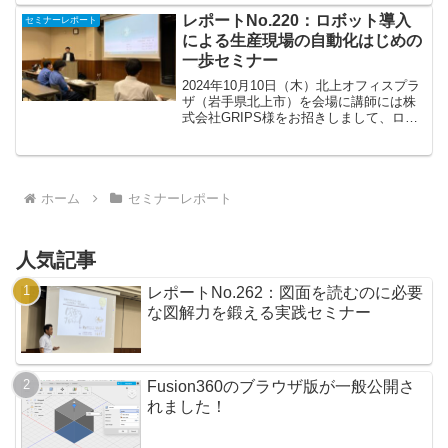
てきました。3DCADは、個人や学生は無
料で使用できるオートデスク社の
レポートNo.220：ロボット導入
セミナーレポート
「Fusion ...
による生産現場の自動化はじめの
一歩セミナー
2024年10月10日（木）北上オフィスプラ
ザ（岩手県北上市）を会場に講師には株
式会社GRIPS様をお招きしまして、ロボ
ット導入に関するセミナーを開催しまし
た。午前の講演では、トップダウン型と
は異なるオープンソース技術を切り口
に、ロボットを...
ホーム
セミナーレポート
人気記事
レポートNo.262：図面を読むのに必要
な図解力を鍛える実践セミナー
Fusion360のブラウザ版が一般公開さ
れました！