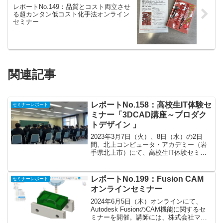
レポートNo.149：品質とコスト両立させ
る超カンタン低コスト化手法オンライン
セミナー
関連記事
レポートNo.158：高校生IT体験セ
セミナーレポート
ミナー「3DCAD講座～プロダク
トデザイン 」
2023年3月7日（火）、8日（水）の2日
間、北上コンピュータ・アカデミー（岩
手県北上市）にて、高校生IT体験セミナ
ーが開催されました。主催は岩手県県南
広域振興局、北上コンピュータ・アカデ
ミー。後援に岩手県教育委員会。毎年、
レポートNo.199：Fusion CAM
セミナーレポート
県立高校の入試の...
オンラインセミナー
2024年6月5日（木）オンラインにて、
Autodesk FusionのCAM機能に関するセ
ミナーを開催。講師には、株式会社マク