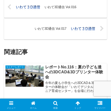
いわて3D通信 Vol.016
いわて3D通信 Vol.017
関連記事
レポートNo.116：夏の子ども達
セミナーレポート
への3DCAD&3Dプリンター体験
会
今年の夏も小学生への3DCAD＆3Dプリン
ターの体験会が「いわてデジタルエンジ
ニア育成センター」を会場に行われまし
た。7月27日と8月5日は、北上市主催の体
験会。7月28日には、岩手県青少年会館
（フラップいわて）主催の体験会。計33
レポートNo.137：製造業向けも
セミナーレポート
名の小学...
メニュー
ホーム
検索
トップ
サイドバー
のづくりDXセミナー～現場改革