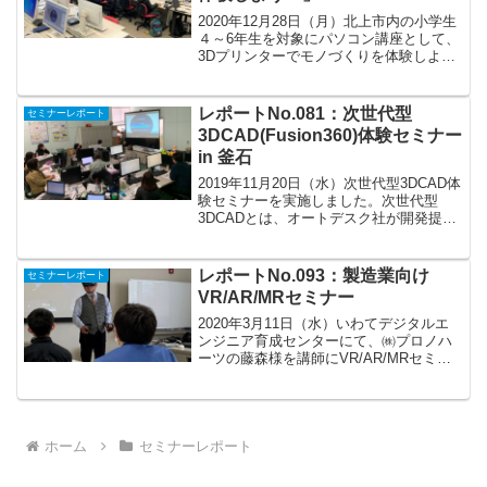
2020年12月28日（月）北上市内の小学生
４～6年生を対象にパソコン講座として、
3Dプリンターでモノづくりを体験しよ
う！が北上コンピュータ・アカデミーを
会場に開催されました。主催は、北上機
械鉄工業協同組合さんと斎藤鉄工株式会
レポートNo.081：次世代型
セミナーレポート
社さん（ハート...
3DCAD(Fusion360)体験セミナー
in 釜石
2019年11月20日（水）次世代型3DCAD体
験セミナーを実施しました。次世代型
3DCADとは、オートデスク社が開発提供
している「Fusion360（ﾌｭｰｼﾞｮﾝ ｽﾘｰｼｯｸｽ
ﾃｨｰ）」。立体モデルを作成する3DCAD
の機能の他、強度...
レポートNo.093：製造業向け
セミナーレポート
VR/AR/MRセミナー
2020年3月11日（水）いわてデジタルエ
ンジニア育成センターにて、㈱プロノハ
ーツの藤森様を講師にVR/AR/MRセミナ
ーを開催しました。㈱プロノハーツ様
は、長野県塩尻市に本社があり、製造業
における3次元CADデータ活用のコンサル
ティングや...
ホーム
セミナーレポート