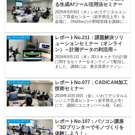
る生成AIツール活用法セミナー
2025年9月9日（火）いわてデジタルエン
ジニア育成センター（岩手県北上市）を
会場に、OH26㈱の小野晴世様を講師にお
招きしまして、生成AIに関するセミナー
を開催しました。定員１６名の満員御礼
でした！生成AIは「単なる便利ツール」
レポートNo.211：課題解決ソリ
セミナーレポート
を越え、経...
ューションセミナー（オンライ
ン）～計測データの利活用～
2024年8月1日（木）3Dスキャナでの計測
に関するセミナーをオンラインで配信し
ました。講師には、東京貿易テクノシス
テム株式会社に協力いただき、3Dスキャ
ナやDIC(デジタル画像相関法)の種類、選
び方、お客様の課題・ソリューションの
レポートNo.077：CAD/CAM加工
セミナーレポート
最新情報...
技術セミナー
2019年10月18日（金） いわてデジタルエ
ンジニア育成センター（岩手県北上市）
にて、講師にユニオンツール様、C&Gシ
ステムズ様をお招きしての「CAD/CAM加
工技術セミナー」を開催しました。 セミ
ナーは、生産性向上をテーマに、工具及
レポートNo.107：パソコン講座
セミナーレポート
びC...
「3Dプリンターでモノづくりを
体験しよう！」