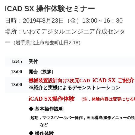
iCAD SX 操作体験セミナー
日時：2019年8月23日（金）13:00～16：30
場所：いわてデジタルエンジニア育成センタ
ー
（岩手県北上市相去町山田2-18）
12:45
受付
13
:
00
開会（挨拶）
iCAD SX
ご紹介
機械装置設計向け
3
次元
CAD
13:00
※
紹介と実機によるデモンストレーション
iCAD SX
操作体験
（注．体験内容は変更になる
◆
基本操作説明
起動，マウス
/
ツールバー
操作
，画面構成
/
操作メニューの説
など
◆
操作体験