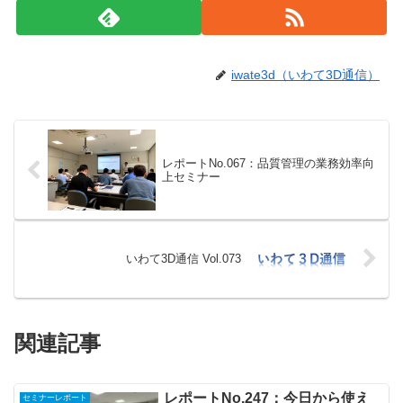
iwate3d（いわて3D通信）
レポートNo.067：品質管理の業務効率向
上セミナー
いわて3D通信 Vol.073
関連記事
レポートNo.247：今日から使え
セミナーレポート