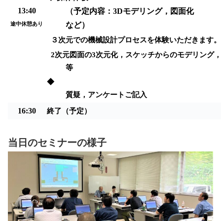
13:
40
（
予定内容：
3D
モデリング，図面化
など
）
途中休憩あり
３次元での機械設計プロセスを体験いただきます。
2
次元図面の
3
次元化，スケッチからのモデリング
等
◆
質疑，アンケートご記入
16:
3
0
終了（予定）
当日のセミナーの様子