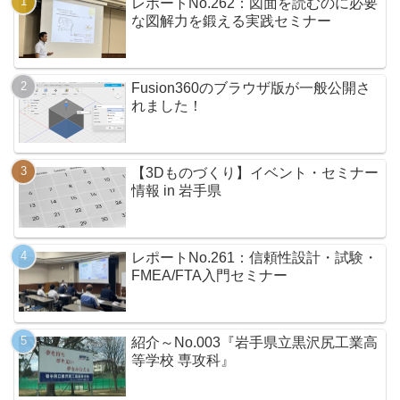
レポートNo.262：図面を読むのに必要
な図解力を鍛える実践セミナー
Fusion360のブラウザ版が一般公開さ
れました！
【3Dものづくり】イベント・セミナー
情報 in 岩手県
レポートNo.261：信頼性設計・試験・
FMEA/FTA入門セミナー
紹介～No.003『岩手県立黒沢尻工業高
等学校 専攻科』