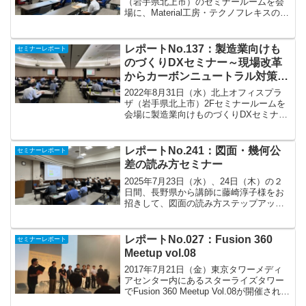
（岩手県北上市）のセミナールームを会
場に、Material工房・テクノフレキスの藤
崎淳子様を講師にお招きしまして、部品
加工に関するセミナーを開催しました。
＜講師略歴＞ Material工房・テクノフ...
レポートNo.137：製造業向けも
セミナーレポート
のづくりDXセミナー～現場改革
からカーボンニュートラル対策ま
で～
2022年8月31日（水）北上オフィスプラ
ザ（岩手県北上市）2Fセミナールームを
会場に製造業向けものづくりDXセミナー
を開催しました。岩手県の企業参加者50
名を超える大盛況でした。ものづくり製
造業においては、現実課題として、リー
レポートNo.241：図面・幾何公
セミナーレポート
ドタイム短縮...
差の読み方セミナー
2025年7月23日（水）、24日（木）の２
日間、長野県から講師に藤崎淳子様をお
招きして、図面の読み方ステップアップ
セミナーと幾何公差の読み方セミナーを
開催しました。セミナーでは、図面に関
する専門用語や意味を知ることができる
レポートNo.027：Fusion 360
セミナーレポート
だけではなく、材...
Meetup vol.08
2017年7月21日（金）東京タワーメディ
アセンター内にあるスターライズタワー
でFusion 360 Meetup Vol.08が開催されま
した。19：00～21：30までの2時間30分