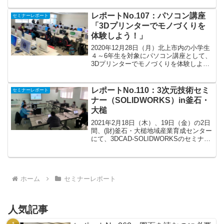
の休憩なしの内容盛り沢山のイベントで
した。どんな内容だ...
レポートNo.107：パソコン講座
セミナーレポート
「3Dプリンターでモノづくりを
体験しよう！」
2020年12月28日（月）北上市内の小学生
４～6年生を対象にパソコン講座として、
3Dプリンターでモノづくりを体験しよ
う！が北上コンピュータ・アカデミーを
会場に開催されました。主催は、北上機
械鉄工業協同組合さんと斎藤鉄工株式会
レポートNo.110：3次元技術セミ
セミナーレポート
社さん（ハート...
ナー（SOLIDWORKS）in釜石・
大槌
2021年2月18日（木）、19日（金）の2日
間、(財)釜石・大槌地域産業育成センター
にて、3DCAD-SOLIDWORKSのセミナー
講師をしてきました。受講者は、定員6名
を超える8名！！！嬉しい♪1日目の午前中
は、座学として、3DCADで...
ホーム
セミナーレポート
人気記事