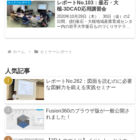
きしまして、3DCAD/CAMソフトウェア
レポートNo.103：釜石・大
セミナーレポート
「Fus...
槌-3DCAD応用講習会
2020年10月29日（木）、30日（金）の2
日間、(財)釜石・大槌地域産業育成センタ
ー内の岩手大学釜石ものづくりサテライ
トにて、3DCAD(Fusion360)応用講習会が
岩手大学主催で開催されました。9月に実
施した基礎講習会の続編になり...
ホーム
セミナーレポート
人気記事
レポートNo.262：図面を読むのに必要
な図解力を鍛える実践セミナー
Fusion360のブラウザ版が一般公開さ
れました！