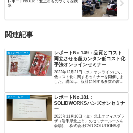
レポートNo.018：北上市ものづくり探検
隊
関連記事
レポートNo.149：品質とコスト
セミナーレポート
両立させる超カンタン低コスト化
手法オンラインセミナー
2022年12月21日（水）オンラインにて、
低コスト化に関するセミナーを開催しま
した。講師は、設計に関する多数の書籍
を執筆され、多数の企業へのコンサル実
績のある國井良昌様です。<講師略歴> 國
井良昌 様横浜国立大学・工学部・機械工
レポートNo.181：
セミナーレポート
学科卒。國...
SOLIDWORKSハンズオンセミナ
ー
2023年11月10日（金）北上オフィスプラ
ザ（岩手県北上市）のセミナールームを
会場に「株式会社CAD SOLUTIONS様」
を講師に「株式会社アルゴグラフィック