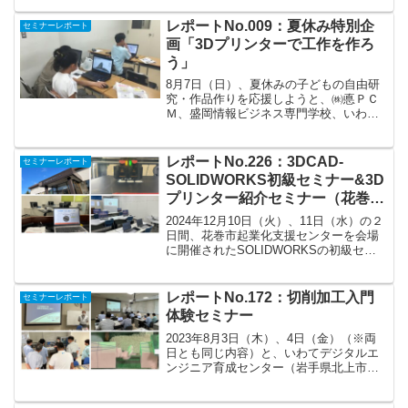
ス様」のご協力をいただきまして、
SOLIDWORKSハンズオンセミナーを開
レポートNo.009：夏休み特別企
セミナーレポート
催し...
画「3Dプリンターで工作を作ろ
う」
8月7日（日）、夏休みの子どもの自由研
究・作品作りを応援しようと、㈱悳ＰＣ
Ｍ、盛岡情報ビジネス専門学校、いわて
デジタルエンジニア育成センターが協力
し、3DCAD・3Dプリンターの体験会を行
いました。盛岡情報ビジネス専門学校を
レポートNo.226：3DCAD-
セミナーレポート
会場に夏休み中の...
SOLIDWORKS初級セミナー&3D
プリンター紹介セミナー（花巻市
起業化支援センター）
2024年12月10日（火）、11日（水）の２
日間、花巻市起業化支援センターを会場
に開催されたSOLIDWORKSの初級セミ
ナーの講師をしてきました。（主催・共
催：ビジネスサポート花巻・花巻工業ク
ラブ）定員を超える集まりで盛況でし
レポートNo.172：切削加工入門
セミナーレポート
た！トロフ...
体験セミナー
2023年8月3日（木）、4日（金）（※両
日とも同じ内容）と、いわてデジタルエ
ンジニア育成センター（岩手県北上市）
を会場に講師には株式会社マクロス様、
ローランド.ディ.ジー.株式会社様をお招