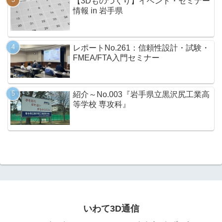
【3Dものづくり】イベント・セミナー
情報 in 岩手県
レポートNo.261：信頼性設計・試験・
FMEA/FTA入門セミナー
紹介～No.003『岩手県立黒沢尻工業高
等学校 専攻科』
いわて3D通信