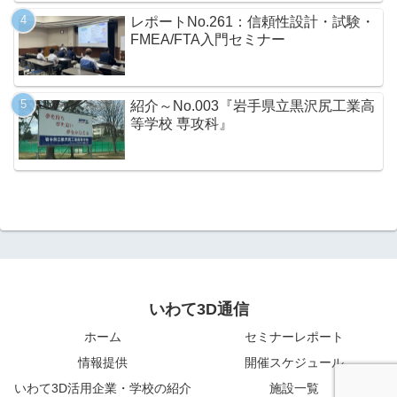
レポートNo.261：信頼性設計・試験・
FMEA/FTA入門セミナー
紹介～No.003『岩手県立黒沢尻工業高
等学校 専攻科』
いわて3D通信
ホーム
セミナーレポート
情報提供
開催スケジュール
いわて3D活用企業・学校の紹介
施設一覧