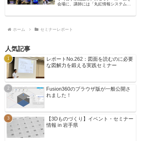
会場に、講師には「丸紅情報システムズ
株式会社」様をお招きしまして、最新3D
スキャナを操作できる体験セミナーを開
催しました。GOM社の最新機種の3Dスキ
ャナの紹介と...
ホーム
セミナーレポート
人気記事
レポートNo.262：図面を読むのに必要
な図解力を鍛える実践セミナー
Fusion360のブラウザ版が一般公開さ
れました！
【3Dものづくり】イベント・セミナー
情報 in 岩手県