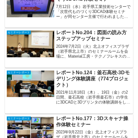
7月12日（水）岩手県工業技術センターで
「次世代ものづくり3DCAD体験セミナ
ー」が同センター主催で行われました。
工業技術センターに設置されている次世
代ものづくりラボの紹介と共同研究事例
の紹介があった後に、最新CADのトレン
レポートNo.204：図面の読み方
セミナーレポート
ドについて、オー...
ステップアップセミナー
2024年7月2日（火）北上オフィスプラザ
（岩手県北上市）のセミナールームを会
場に、Material工房・テクノフレキスの藤
崎淳子様を講師にお招きしまして、図面
の読み方に関するセミナーを開催しまし
た。定員20名を超え、受講者30名の大盛
レポートNo.124：釜石高校-3Dモ
セミナーレポート
況で...
デリング体験講座（774プロジェ
クト）
2021年11月18日（木）、19日（金）の2
日間、釜石高校（岩手県釜石市）の学生
に3DCADと3Dプリンタの体験講師をして
きました！時間は、17：00～19：00まで
の授業が終わった後の放課後に希望者を
募っての開催でした。774プロジェク...
レポートNo.177：3Dスキャナ操
セミナーレポート
作体験セミナー
2023年9月22日（金）北上オフィスプラ
ザ（岩手県北上市）のセミナールームを