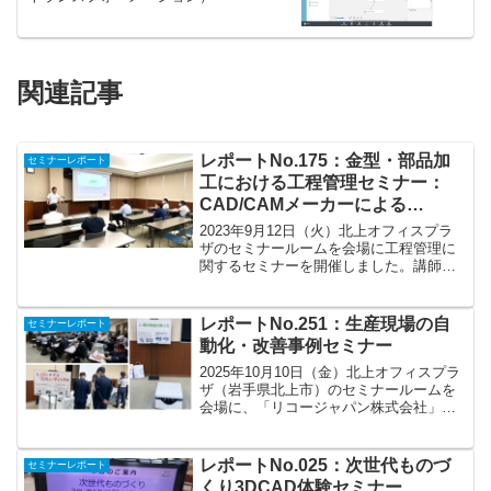
関連記事
レポートNo.175：金型・部品加
セミナーレポート
工における工程管理セミナー：
CAD/CAMメーカーによる
「AIQ（アイク）」のご紹介
2023年9月12日（火）北上オフィスプラ
ザのセミナールームを会場に工程管理に
関するセミナーを開催しました。講師に
は、株式会社C＆Gシステムズ様をお招き
し、CAD/CAMメーカーによる工程管理シ
ステム「AIQ（アイク）」の紹介をして
レポートNo.251：生産現場の自
セミナーレポート
いただき...
動化・改善事例セミナー
2025年10月10日（金）北上オフィスプラ
ザ（岩手県北上市）のセミナールームを
会場に、「リコージャパン株式会社」様
のご協力をいただきリモート工場見学と
製造DXソリューションの展示のセミナー
を開催しました。製造業において、生産
レポートNo.025：次世代ものづ
セミナーレポート
ラインの効率化...
くり3DCAD体験セミナー