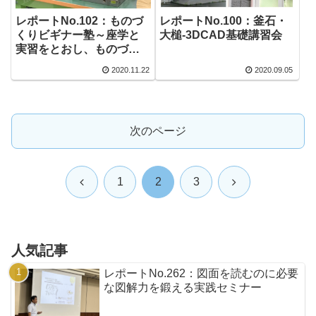
レポートNo.102：ものづ
レポートNo.100：釜石・
くりビギナー塾～座学と
大槌-3DCAD基礎講習会
実習をとおし、ものづく
りの基礎を学び、体験す
2020.11.22
2020.09.05
る
次のページ
前
次
1
2
3
へ
へ
人気記事
レポートNo.262：図面を読むのに必要
な図解力を鍛える実践セミナー