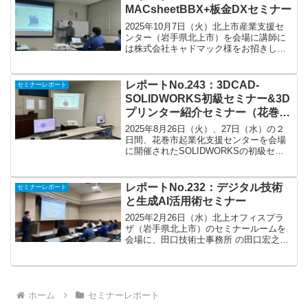
た。詳細は...
MACsheetBBX+板金DXセミナー
2025年10月7日（火）北上市産業支援セ
ンター（岩手県北上市）を会場に講師に
は株式会社キャドマック様をお招きし
て、板金に関するセミナーを開催しまし
た。午前は、講演として、
3DCAD「SolidEdge」の機能紹介や活用
レポートNo.243：3DCAD-
セミナーレポート
するメリットについて...
SOLIDWORKS初級セミナー&3D
プリンター紹介セミナー（花巻市
起業化支援センター）
2025年8月26日（火）、27日（水）の２
日間、花巻市起業化支援センターを会場
に開催されたSOLIDWORKSの初級セミ
ナーの講師を務めました。（主催・共
催：ビジネスサポート花巻・花巻工業ク
ラブ）トロフィーを題材にソリッドモデ
レポートNo.232：デジタル技術
セミナーレポート
リング、アセ...
と生成AI活用術セミナー
2025年2月26日（水）北上オフィスプラ
ザ（岩手県北上市）のセミナールームを
会場に、田口技術士事務所 の田口宏之様
を講師にお招きしまして、デジタル技術
と生成AIに関する活用術セミナーを開催
いたしました。セミナーでは、設計業務
における改善が...
ホーム
セミナーレポート