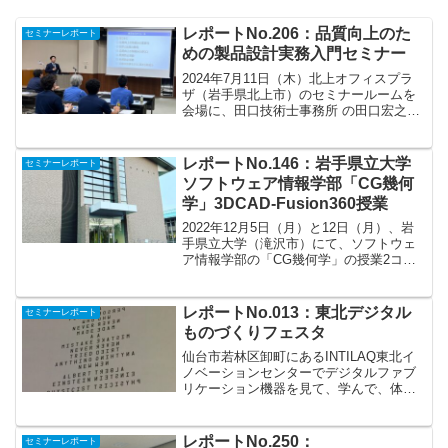
レポートNo.206：品質向上のた
セミナーレポート
めの製品設計実務入門セミナー
2024年7月11日（木）北上オフィスプラ
ザ（岩手県北上市）のセミナールームを
会場に、田口技術士事務所 の田口宏之様
を講師にお招きしまして、品質トラブル
を防ぐためのセミナーを開催しました。
セミナーでは、設計段階での「当たり前
レポートNo.146：岩手県立大学
セミナーレポート
品質」の確保を目...
ソフトウェア情報学部「CG幾何
学」3DCAD-Fusion360授業
2022年12月5日（月）と12日（月）、岩
手県立大学（滝沢市）にて、ソフトウェ
ア情報学部の「CG幾何学」の授業2コマ
において、3DCAD-Fusion360の操作体験
の講師を担当をさせていただきました。
ここ数年毎年、担当をさせていただい
レポートNo.013：東北デジタル
セミナーレポート
て...
ものづくりフェスタ
仙台市若林区卸町にあるINTILAQ東北イ
ノベーションセンターでデジタルファブ
リケーション機器を見て、学んで、体験
できるイベントが開催されました。
Autodesk㈱の藤村氏による講演や東北に
あるファブラボの方々の展示がありまし
レポートNo.250：
セミナーレポート