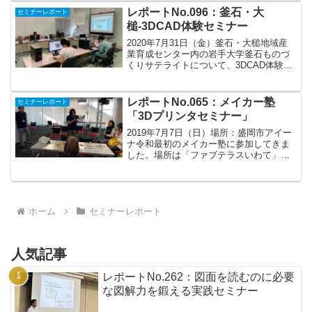
行っていまして、今回が2回目の講習会...
レポートNo.096：釜石・大
セミナーレポート
槌-3DCAD体験セミナー
2020年7月31日（金）釜石・大槌地域産
業育成センター内の岩手大学釜石ものづ
くりサテライトについて、3DCAD体験セ
ミナーを行いました。内容は、3DCAD-
Fusion360で設計（モデリング）から強度
シミュレーション、CAMでの切削加工...
レポートNo.065：メイカー塾
セミナーレポート
「3Dプリンタセミナー」
2019年7月7日（日）場所：盛岡市アイー
ナ令和最初のメイカー塾に参加してきま
した。場所は「ファブテラスいわて」さ
んがある盛岡駅近くのアイーナです。第1
部では、東京でおおたfabを運営している
スマイルリンク株式会社の大林万利子さ
んから3Dプ...
ホーム
セミナーレポート
人気記事
レポートNo.262：図面を読むのに必要
な図解力を鍛える実践セミナー