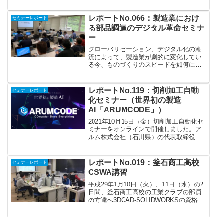
を執筆され、多数の企業へのコンサル実
績のある國井良昌様です。<講師略歴> 國
井良昌 様横浜国立大学・工学部・機械工
レポートNo.066：製造業におけ
セミナーレポート
学科卒。國...
る部品調達のデジタル革命セミナ
ー
グローバリゼーション、デジタル化の潮
流によって、製造業が劇的に変化してい
る今、ものづくりのスピードを如何に加
速していけるか、品質を落とさずに設計
工数を削減できるかといった「時間戦
略」が年々重要になってきています。こ
レポートNo.119：切削加工自動
セミナーレポート
れらの課題を確実に解決して...
化セミナー（世界初の製造
AI「ARUMCODE」）
2021年10月15日（金）切削加工自動化セ
ミナーをオンラインで開催しました。ア
ルム株式会社（石川県）の代表取締役 平
山様に実体験から語る”切削加工企業の自
動化のススメ”と加工プログラミング完全
自動化AIソフトウェアの技術紹介をして
レポートNo.019：釜石商工高校
セミナーレポート
いただき...
CSWA講習
平成29年1月10日（火）、11日（水）の2
日間、釜石商工高校の工業クラブの部員
の方達へ3DCAD-SOLIDWORKSの資格試
験CSWAの対策講習と実際に試験を実施
しました。夏休みの時期に3日間の講習を