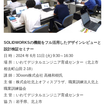
SOLIDWORKSの機能をフル活用したデザインレビューと
設計検証セミナー
日 時：2024 年 6月 11日 (火) 9:30～16:30
場 所：いわてデジタルエンジニア育成センター（北上市
相去町山田 2-18）
講 師：3Doors株式会社 高橋和樹氏
主 催：株式会社北上オフィスプラザ、職業訓練法人北上
職業訓練協会
主 管：いわてデジタルエンジニア育成センター
協 力：岩手県、北上市