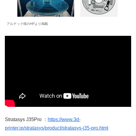
アルテック様のHPより掲載
Stratasys J35Pro ：
https://www.3d-
printer.jp/stratasys/product/stratasys-j35-pro.html