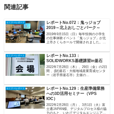
関連記事
レポートNo.072：鬼っジョブ
セミナーレポート
2019～北上おしごとパーク～
2019年9月15日（日）毎年恒例の小学生
の仕事体験イベント「鬼っジョブ」が北
上市さくらホールで開催されました。小
学生が体験できる職種は３０以上！医者
／エステティシャン／介護士／餃子作り
／銀行員／ケータイショップ／環境コー
レポートNo.133：
セミナーレポート
ディネーター／コン...
SOLIDWORKS基礎講習in釜石
2022年7月28日（木）、29日（金）の2日
間 、(財)釜石・大槌地域産業育成センタ
ー（岩手県釜石市）主催の
SOLIDWORKS基礎講習の講師をしてき
ました。SOLIDWORKS （ソリッドワー
クス）は、コンシューマー製品や医療機
レポートNo.129：生産準備業務
セミナーレポート
器、産業...
への3D活用セミナー（VPS
IOC）
2022年2月28日（月）、3月1日（火）富
士通JAPAN様、デジタルプロセス様の協
力のもと、いわてデジタルエンジニア育