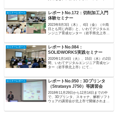
成センター主管で「生産準備業務への3D
活用セミナー」を開催しました。仮想メ
カを使った制御プログラムのバーチャル
レポートNo.172：切削加工入門
セミナーレポート
デバックを...
体験セミナー
2023年8月3日（木）、4日（金）（※両
日とも同じ内容）と、いわてデジタルエ
ンジニア育成センター（岩手県北上市）
を会場に講師には株式会社マクロス様、
ローランド.ディ.ジー.株式会社様をお招
きしまして、3DCAD/CAMソフトウェア
レポートNo.084：
セミナーレポート
「Fus...
SOLIDWORKS実践セミナー
2020年1月14日（火）、15日（水）の2日
間、いわてデジタルエンジニア育成セン
ター（岩手県北上市）にて
SOLIDWORKS実践セミナーを開催。講
師に東京から3Doors株式会社のCEOであ
る高橋和樹氏をお招きし、3DCADでのエ
レポートNo.050：3Dプリンタ
セミナーレポート
ラートラ...
（Stratasys J750）等講習会
2018年11月29日から12月14日までの中
で、3Dプリンタ、スキャナ、解析ソフト
ウェアの講習会が北上市で開催されまし
た。このたび、北上市が国からの補助金
で、以下３つの設備を整備したためで
す。・マルチマテリアル対応インクジェ
ット式三次元造...