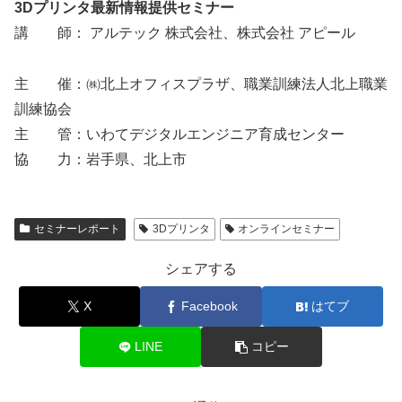
3Dプリンタ最新情報提供セミナー
講 師： アルテック 株式会社、株式会社 アピール
主 催：㈱北上オフィスプラザ、職業訓練法人北上職業
訓練協会
主 管：いわてデジタルエンジニア育成センター
協 力：岩手県、北上市
セミナーレポート
3Dプリンタ
オンラインセミナー
シェアする
X
Facebook
はてブ
LINE
コピー