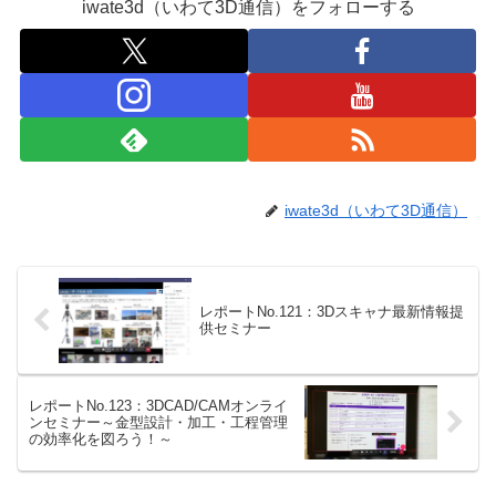
iwate3d（いわて3D通信）をフォローする
iwate3d（いわて3D通信）
レポートNo.121：3Dスキャナ最新情報提
供セミナー
レポートNo.123：3DCAD/CAMオンライ
ンセミナー～金型設計・加工・工程管理
の効率化を図ろう！～