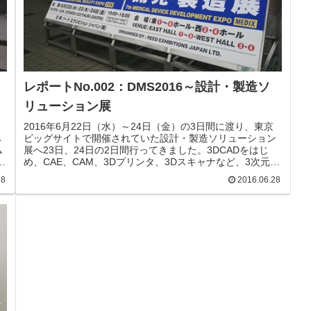
レポートNo.002：DMS2016～設計・製造ソ
リューション展
2016年6月22日（水）～24日（金）の3日間に渡り、東京
ペ
ビッグサイトで開催されていた設計・製造ソリューション
ム
展へ23日、24日の2日間行ってきました。3DCADをはじ
事
め、CAE、CAM、3Dプリンタ、3Dスキャナなど、3次元も
し
のづくりに必要な道具が様々展示されていました。詳細に
28
2016.06.28
ついては、今後、徐々に書いていきたいと思いますが、ま
す
ずは、私が感じた大まかな概要、トレンドを書きたいと思
で
います。①CADクラウド型の3DCADや月単位でラインセン
スを借りることができるものが出てきている。またタッチ
の
ペンで書いた図を読み込んで来ることが出来るものも出て
さ
きている。マルチCADと言って他のCADデータを変換...