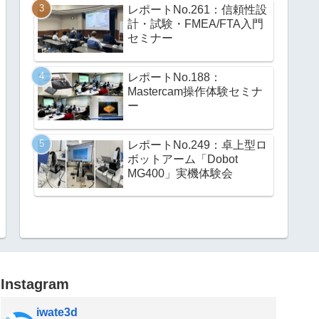
レポートNo.261：信頼性設
計・試験・FMEA/FTA入門
セミナー
レポートNo.188：
Mastercam操作体験セミナ
ー
レポートNo.249：卓上型ロ
ボットアーム「Dobot
MG400」実機体験会
Instagram
iwate3d