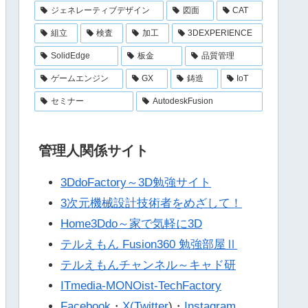
ジェネレーティブデザイン
図面
CAT
組立
検査
加工
3DEXPERIENCE
SolidEdge
板金
品質管理
ゲームエンジン
GX
鋳造
IoT
セミナー
AutodeskFusion
管理人関係サイト
3DdoFactory～3D勉強サイト
3次元機械設計技術者をめざして！
Home3Ddo～家で気軽に3D
テルえもん Fusion360 勉強部屋Ⅱ
テルえもんチャンネル～キャド研
ITmedia-MONOist-TechFactory
Facebook
・
X(Twitter
)・
Instagram