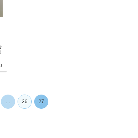
告
0
だ
明
21
が
学
り
術
作
1
…
26
27