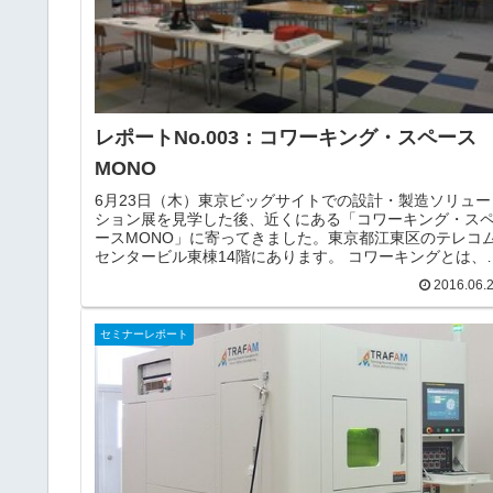
レポートNo.003：コワーキング・スペース
MONO
6月23日（木）東京ビッグサイトでの設計・製造ソリュー
ション展を見学した後、近くにある「コワーキング・ス
ースMONO」に寄ってきました。東京都江東区のテレコ
センタービル東棟14階にあります。 コワーキングとは、
務所スペース、会議室、打ち合わせスペースなどを共有
2016.06.
ながら独立した仕事を行う共働ワークスタイルを指しま
す。コワーキングは、独立して働きつつも価値観を共有
る参加者同士のグループ内で社交や懇親が図れる働き方
セミナーレポート
あり、コスト削減や利便性といったメリットだけではな
く、才能ある他の分野の人たちと刺激し合い、仕事上で
相乗効果が期待できるという面も持っています。MONO
んには、3Dプリンタや...