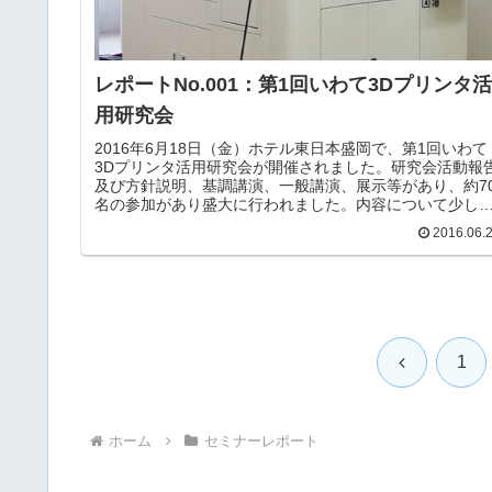
レポートNo.001：第1回いわて3Dプリンタ活
用研究会
2016年6月18日（金）ホテル東日本盛岡で、第1回いわて
3Dプリンタ活用研究会が開催されました。研究会活動報
及び方針説明、基調講演、一般講演、展示等があり、約7
名の参加があり盛大に行われました。内容について少し
け紹介したいと思います。①研究会活動報告及び方針説
2016.06.
これまでの研究会の活動の報告と今後の活動方針の説明
ありました。今年度、新しい取り組みとして会員企業・
校が連携したプロジェクト活動を行おうということにな
ました。テーマとして、様々な3Dプリンタ機器、加工技
などを持ち寄り、外観確認用の模型、モックアップの製
をしようということになり、参加企業・学校の募集を7月
日まで行い、7...
前
1
へ
ホーム
セミナーレポート