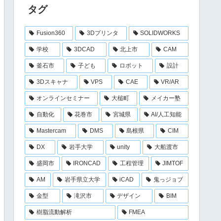
タグ
Fusion360
3Dプリンタ
SOLIDWORKS
学校
3DCAD
北上市
CAM
釜石市
子ども
ロボット
設計
3Dスキャナ
VPS
CAE
VR/AR
オンラインセミナー
大槌町
メイカー塾
自動化
花巻市
宮城県
AI/人工知能
Mastercam
DMS
島根県
CIM
DX
岩手大学
unity
大船渡市
盛岡市
IRONCAD
工程管理
JIMTOF
AM
岩手県立大学
iCAD
鬼っジョブ
金型
滝沢市
デザイン
BIM
樹脂流動解析
FMEA