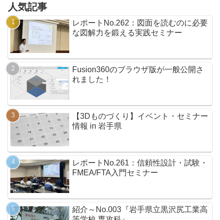
人気記事
レポートNo.262：図面を読むのに必要
な図解力を鍛える実践セミナー
Fusion360のブラウザ版が一般公開さ
れました！
【3Dものづくり】イベント・セミナー
情報 in 岩手県
レポートNo.261：信頼性設計・試験・
FMEA/FTA入門セミナー
紹介～No.003『岩手県立黒沢尻工業高
等学校 専攻科』