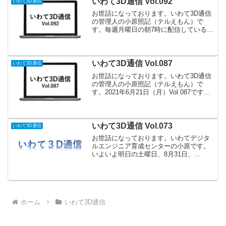
いわて3D通信 Vol.092
いわて3D通信
お世話になっております。いわて3D通信
の管理人の小原照記（テルえもん）で
す。毎週月曜日の朝7時に配信している
「いわて3D通信」2021年7月26日（月）
Vol.092です。再度のお知らせですが、8
月3日にSOLIDWORKSの有効活用セミ
ナ...
いわて3D通信 Vol.087
いわて3D通信
お世話になっております。いわて3D通信
の管理人の小原照記（テルえもん）で
す。2021年6月21日（月）Vol.087です。
セミナー情報 NEWオートデスク
BIM/CIM事例セミナー 第２回TOKU
PCM（岩手県盛岡市）MRを活用した技
術...
いわて3D通信 Vol.073
いわて3D通信
お世話になっております。いわてデジタ
ルエンジニア育成センターの小原です。
いよいよ明日の土曜日、8月31日、
「Fusion360 Meetup in 鬼の館」が開催さ
れます。13時から鬼の館ツアーがスター
トし、13時30分から鬼の面づくり体験...
ホーム
いわて3D通信