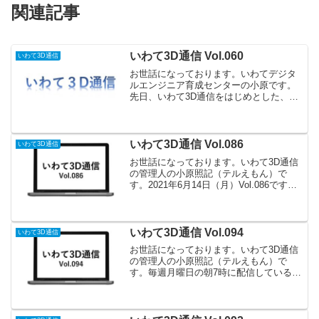
関連記事
いわて3D通信 Vol.060
いわて3D通信
お世話になっております。いわてデジタ
ルエンジニア育成センターの小原です。
先日、いわて3D通信をはじめとした、私
が管理運営しているWeb サイト、
SNS(Facebook、Twitter、Instagram、
LINE）などのデザインの更新を行...
いわて3D通信 Vol.086
いわて3D通信
お世話になっております。いわて3D通信
の管理人の小原照記（テルえもん）で
す。2021年6月14日（月）Vol.086です。
情報提供デジタルエンジニア人材高度化
調査（東北経済産業局）東北経済産業局
のよる調査報告書において、東北におけ
るオーブン...
いわて3D通信 Vol.094
いわて3D通信
お世話になっております。いわて3D通信
の管理人の小原照記（テルえもん）で
す。毎週月曜日の朝7時に配信している
「いわて3D通信」祝日ですが月曜日なの
で配信！2021年8月9日（月）Vol.094で
す。セミナー情報Inventor講習9/2-3...