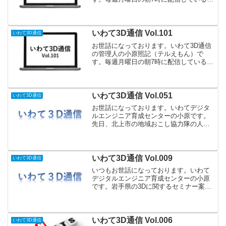
「いわて3D通信」2021年8月2日（月）
Vol.093です。セミナー情報IRONCAD 体
験セミナーIRONCADは、「カタログ」...
いわて3D通信 Vol.101
いわて3D通信
お世話になっております。いわて3D通信
の管理人の小原照記（テルえもん）で
す。毎週月曜日の朝7時に配信している
「いわて3D通信」2021年9月27日（月）
Vol.101です。 開催予定している主なセミ
ナー 3Dプリンタと3Dスキャナの最新情
報...
いわて3D通信 Vol.051
いわて3D通信
お世話になっております。いわてデジタ
ルエンジニア育成センターの小原です。
先日、北上市の地域おこし協力隊の人か
ら取材を受けまして、きたかみ仕事人図
鑑に紹介していただきました。私の青春
時代の話しから現在に至るまでの経緯、
今後の展望についてまとめ...
いわて3D通信 Vol.009
いわて3D通信
いつもお世話になっております。いわて
デジタルエンジニア育成センターの小原
です。岩手県の3Dに関するセミナー案内
や情報提供、3Dに取り組んでいる企業や
学校の紹介をする、「いわて3D通信」、
今回の内容は以下のとおりです。（１）
セミナーレポート：...
いわて3D通信 Vol.006
いわて3D通信