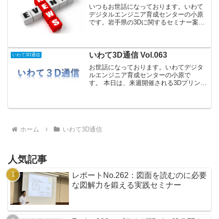
いつもお世話になっております。いわて
デジタルエンジニア育成センターの小原
です。岩手県の3Dに関するセミナー案内
や情報提供、3Dに取り組んでいる企業や
学校の紹介をする、「いわて3D通信」、
今回の内容は以下のとおりです。（１）
いわて3D活用 学...
いわて3D通信 Vol.063
いわて3D通信
お世話になっております。いわてデジタ
ルエンジニア育成センターの小原で
す。 本日は、来週開催される3Dプリンタ
についてのセミナーのお知らせです。北
上市で平成29年度地域新成長産業創出促
進事業費補助金を採択し、「デジタルも
のづくり共同基盤整備事...
ホーム
いわて3D通信
人気記事
レポートNo.262：図面を読むのに必要
な図解力を鍛える実践セミナー