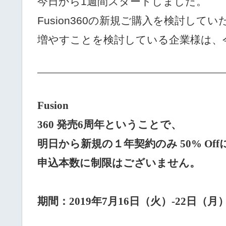
今日から1週間スタートしました。
Fusion360の新規ご購入を検討し
増やすことを検討している企業様は、
——————————————————————
Fusion
360
発売
6
周年ということで、
明日から新規の１年契約のみ
50% Off
申込本数に制限はございません。
期間：2019年
7
月
16日
（火）
-22
日（月