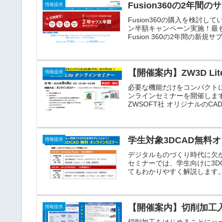
Fusion360の2年
情報提供
Fusion360の購入を検討し
ン半額キャンペーン実施！最もお
Fusion 360の2年間の新規サブス
【開催案内】ZW3D Li
情報提供
必要な機能だけをコンパクトにま
ンラインセミナーを開催します
ZWSOFT社 オリジナルのCAD
学生対象3DCAD無料
情報提供
デジタルものづくり時代に欠か
セミナーでは、学生向けに3D
てもわかりやすく解説します。
【開催案内】切削加工
情報提供