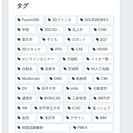
タグ
Fusion360
3Dプリンタ
SOLIDWORKS
学校
3DCAD
北上市
CAM
釜石市
子ども
ロボット
設計
3Dスキャナ
VPS
CAE
VR/AR
オンラインセミナー
大槌町
メイカー塾
自動化
花巻市
宮城県
AI/人工知能
Mastercam
DMS
島根県
CIM
DX
岩手大学
unity
大船渡市
盛岡市
IRONCAD
工程管理
JIMTOF
AM
岩手県立大学
iCAD
鬼っジョブ
金型
滝沢市
デザイン
BIM
樹脂流動解析
FMEA