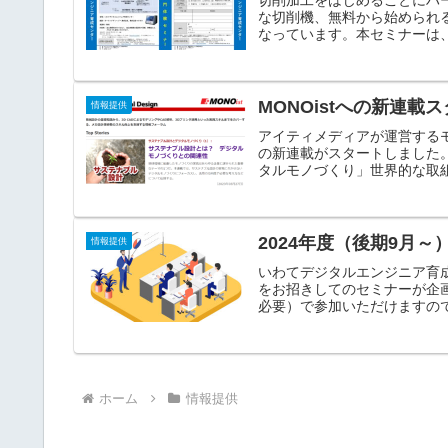
切削加工をはじめることにハ
な切削機、無料から始められ
なっています。本セミナーは、
MONOistへの新連
情報提供
アイティメディアが運営するモ
の新連載がスタートしました
タルモノづくり」世界的な取組み
2024年度（後期9月
情報提供
いわてデジタルエンジニア育成
をお招きしてのセミナーが企
必要）で参加いただけますので
ホーム
情報提供