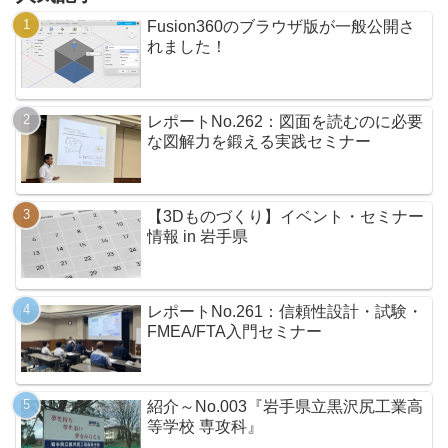
Fusion360のブラウザ版が一般公開さ
れました！
レポートNo.262：図面を読むのに必要
な図解力を鍛える実践セミナー
【3Dものづくり】イベント・セミナー
情報 in 岩手県
レポートNo.261：信頼性設計・試験・
FMEA/FTA入門セミナー
紹介～No.003『岩手県立黒沢尻工業高
等学校 専攻科』