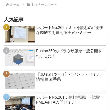
生は真剣！そして...
ホーム
セミナーレポート
人気記事
レポートNo.262：図面を読むのに必要
な図解力を鍛える実践セミナー
Fusion360のブラウザ版が一般公開さ
れました！
【3Dものづくり】イベント・セミナー
情報 in 岩手県
レポートNo.261：信頼性設計・試験・
FMEA/FTA入門セミナー