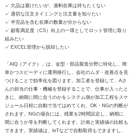
✓ 欠品は避けたいが、過剰在庫は持ちたくない
✓ 適切な注文タイミングと注文量を知りたい
✓ 半完品を含む在庫の数量が分からない
✓ 顧客満足度（CS）向上の一環としてロット管理に取り
組みたい
✓ EXCEL管理から脱却したい
「AIQ（アイク）」は、金型・部品製造分野に特化し、簡
単かつスピーディに運用移行し、会社のムダ・改善点を見
つけることで効率化を図ります。加工者を登録して、Aさ
んの担当の仕事・機械を登録することで、仕事が入ったと
きに、納期に間に合うのかをシステム側が加工工程をスケ
ジュール日程に自動で当てはめてくれ、OK・NGの判断が
されます。NGの場合には、残業を2時間設定し、納期に
間に合うか等を判断してくれます。計画と実績値の比較も
できます。実績値は、IoTなどで自動取得もできますし、