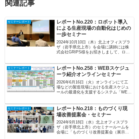
関連記事
レポートNo.220：ロボット導入
セミナーレポート
による生産現場の自動化はじめの
一歩セミナー
2024年10月10日（木）北上オフィスプラ
ザ（岩手県北上市）を会場に講師には株
式会社GRIPS様をお招きしまして、ロボ
ット導入に関するセミナーを開催しまし
た。午前の講演では、トップダウン型と
は異なるオープンソース技術を切り口
レポートNo.258：WEBスケジュ
セミナーレポート
に、ロボットを...
ーラ紹介オンラインセミナー
2026年6月16日（火）オンラインにて工
場などの製造現場における生産スケジュ
ールの最適化を支援するシステム「WEB
スケジューラ」に関するセミナーを開
催。講師には、株式会社メガ・トレンド
様にお願いをし、生産スケジュール管理
レポートNo.218：ものづくり現
セミナーレポート
のデジタル化や自動...
場改善提案会・セミナー
2024年9月18日（水）北上オフィスプラ
ザ（岩手県北上市）のセミナールームを
会場に「ものづくり改善提案会（展示
会）・セミナー」を開催いたしました。