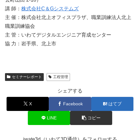
講 師：
株式会社C＆Gシステムズ
主 催：株式会社北上オフィスプラザ、職業訓練法人北上
職業訓練協会
主 管：いわてデジタルエンジニア育成センター
協 力：岩手県、北上市
セミナーレポート
工程管理
シェアする
X
Facebook
はてブ
LINE
コピー
iwate3d（いわて3D通信）をフォローする