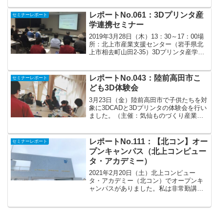
30社を超えるメーカー様の協力をいただ
き、CAD/CAMから切削工具、ツーリン
レポートNo.061：3Dプリンタ産
セミナーレポート
グ、治具、自動...
学連携セミナー
2019年3月28日（木）13：30～17：00場
所：北上市産業支援センター（岩手県北
上市相去町山田2-35）3Dプリンタ産学連
携セミナー～「3Dプリンタ」によるモノ
づくり最前線について～3Dプリンタ技術
と活用の最前線について勉強してきま
レポートNo.043：陸前高田市こ
セミナーレポート
し...
ども3D体験会
3月23日（金）陸前高田市で子供たちを対
象に3DCADと3Dプリンタの体験会を行い
ました。（主催：気仙ものづくり産業人
材育成ネットワーク、共催：陸前高田ラ
イオンズクラブ、協力：交流施設 ほん
まるの家）開催場所は、交流施設「ほん
レポートNo.111：【北コン】オー
セミナーレポート
まるの家」内容...
プンキャンパス（北上コンピュー
タ・アカデミー）
2021年2月20日（土）北上コンピュー
タ・アカデミー（北コン）でオープンキ
ャンパスがありました。私は非常勤講師
として、3DCADを担当！ロボットに腕を
取り付けて動かす体験や立体を作る流れ
を体験してもらいました。参加した高校