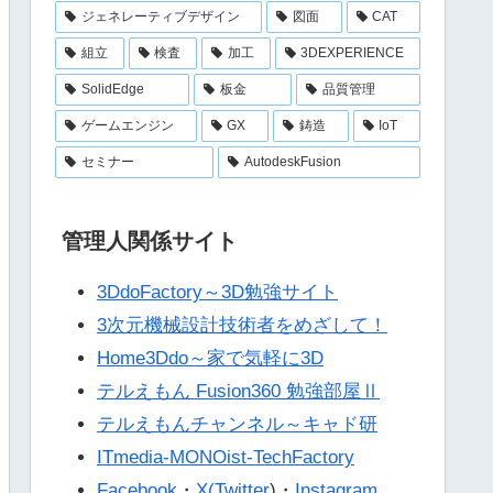
ジェネレーティブデザイン
図面
CAT
組立
検査
加工
3DEXPERIENCE
SolidEdge
板金
品質管理
ゲームエンジン
GX
鋳造
IoT
セミナー
AutodeskFusion
管理人関係サイト
3DdoFactory～3D勉強サイト
3次元機械設計技術者をめざして！
Home3Ddo～家で気軽に3D
テルえもん Fusion360 勉強部屋Ⅱ
テルえもんチャンネル～キャド研
ITmedia-MONOist-TechFactory
Facebook
・
X(Twitter
)・
Instagram