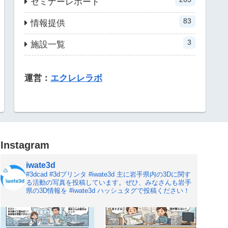
セミナーレポート
83
情報提供
3
施設一覧
運営：
エクレレラボ
Instagram
iwate3d
#3dcad #3dプリンタ #iwate3d
主に岩手県内の3Dに関す
る活動の写真を投稿しています。ぜひ、みなさんも岩手
県の3D情報を #iwate3d ハッシュタグで投稿ください！