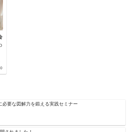
会
D
り
ク
流
30
用
し
自
り
ン
、
のに必要な図解力を鍛える実践セミナー
般公開されました！