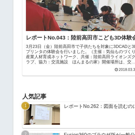
レポートNo.043：陸前高田市こども3D体験
3月23日（金）陸前高田市で子供たちを対象に3DCADと3
プリンタの体験会を行いました。（主催：気仙ものづく
産業人材育成ネットワーク、共催：陸前高田ライオンズ
ラブ、協力：交流施設 ほんまるの家）開催場所は、交
施設「ほんまるの家」内容は、陸前高田市のゆるキャラ
2018.03.
「たかたのゆめちゃん」を事前に3DCAD-Fusion360を使
して3Dモデル化しておき、当日子供たちにこちらで準備
ておいたアクセサリーをつけたり、服を着せ替えたり、
分の好きな色に変更したり、パーツを自分で作成して取
付けたり等してもらいました。マウスを使用してパソコ
人気記事
の中にあるものを自分で好きに拡大したり、縮小したり
回転で...
レポートNo.262：図面を読む
Fusion360のブラウザ版が一