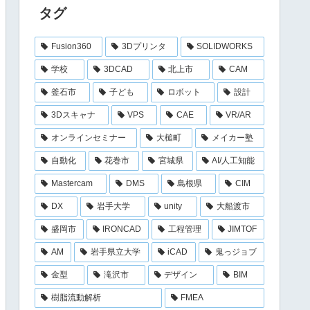
タグ
Fusion360
3Dプリンタ
SOLIDWORKS
学校
3DCAD
北上市
CAM
釜石市
子ども
ロボット
設計
3Dスキャナ
VPS
CAE
VR/AR
オンラインセミナー
大槌町
メイカー塾
自動化
花巻市
宮城県
AI/人工知能
Mastercam
DMS
島根県
CIM
DX
岩手大学
unity
大船渡市
盛岡市
IRONCAD
工程管理
JIMTOF
AM
岩手県立大学
iCAD
鬼っジョブ
金型
滝沢市
デザイン
BIM
樹脂流動解析
FMEA