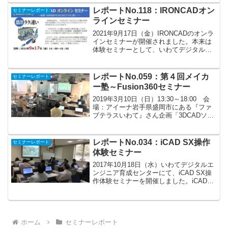
で盛岡市から北上市にある弊センター
レポートNo.118：IRONCADオン
セミナーレポート
（いわてデジ...
ラインセミナー
2021年9月17日（金）IRONCADのオンラ
インセミナーが開催されました。本来は
体験セミナーとして、いわてデジタルエ
ンジニア育成センター（岩手県北上市）
を会場に操作し触れてもらう予定でした
が、新型コロナウィルスの感染拡大状況
レポートNo.059：第４回メイカ
セミナーレポート
を鑑みてオン...
ー塾～Fusion360セミナー
2019年3月10日（日）13:30～18:00 会
場：アイーナ岩手県盛岡市にある『ファ
ブテラスいわて』さん企画「3DCADソフ
トでレーザー加工データをデザインす
る」講師をしてきました。参加者は11
名。使用ソフトは個人は無料で使える
レポートNo.034：iCAD SX操作
セミナーレポート
3DCA...
体験セミナー
2017年10月18日（水）いわてデジタルエ
ンジニア育成センターにて、iCAD SX操
作体験セミナーを開催しました。iCAD
SXは、機械装置設計に特化した、超高速
3次元CADシステムで、操作やモデリング
に制約がない、ノンヒストリーという
特...
ホーム
セミナーレポート