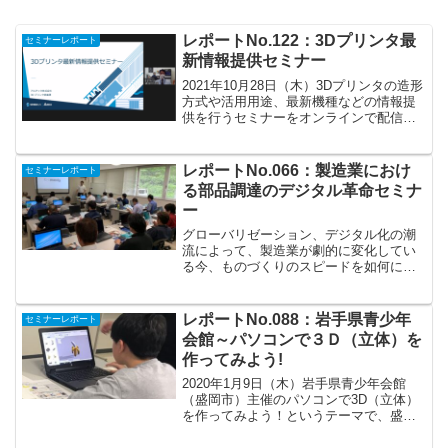
レポートNo.122：3Dプリンタ最
セミナーレポート
新情報提供セミナー
2021年10月28日（木）3Dプリンタの造形
方式や活用用途、最新機種などの情報提
供を行うセミナーをオンラインで配信し
ました。講師には、アルテック株式会社
さま、株式会社アピールさまに協力をい
ただきました。3Dプリンタの特徴と効
レポートNo.066：製造業におけ
セミナーレポート
果、造形方式に...
る部品調達のデジタル革命セミナ
ー
グローバリゼーション、デジタル化の潮
流によって、製造業が劇的に変化してい
る今、ものづくりのスピードを如何に加
速していけるか、品質を落とさずに設計
工数を削減できるかといった「時間戦
略」が年々重要になってきています。こ
レポートNo.088：岩手県青少年
セミナーレポート
れらの課題を確実に解決して...
会館～パソコンで３Ｄ（立体）を
作ってみよう!
2020年1月9日（木）岩手県青少年会館
（盛岡市）主催のパソコンで3D（立体）
を作ってみよう！というテーマで、盛岡
市内の小学生に3DCADと3Dプリンタを体
験してもらいました。 当日は、専用バス