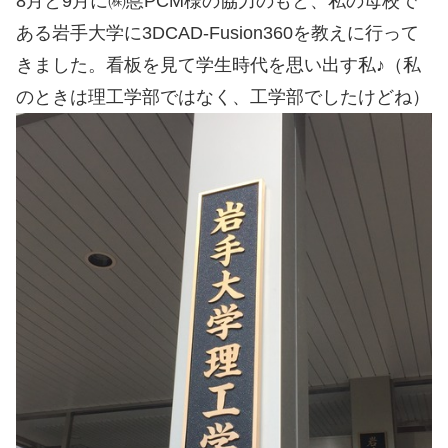
8月と9月に㈱悳PCM様の協力のもと、私の母校で
ある岩手大学に3DCAD-Fusion360を教えに行って
きました。看板を見て学生時代を思い出す私♪（私
のときは理工学部ではなく、工学部でしたけどね）