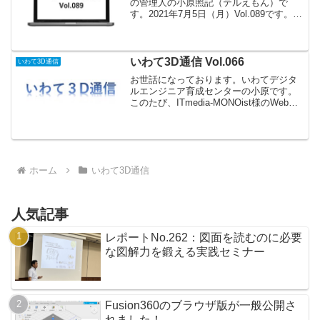
の管理人の小原照記（テルえもん）で
す。2021年7月5日（月）Vol.089です。セ
ミナー情報 NEWSOLIDWORKS有効活用
セミナーいわてデジタルエンジニア育成
センター主管でSOLIDWORKSの...
いわて3D通信 Vol.066
いわて3D通信
お世話になっております。いわてデジタ
ルエンジニア育成センターの小原です。
このたび、ITmedia-MONOist様のWebサ
イトに「“脱2次元”できない現場で効果的
に3D CAD（3D設計環境）を活用する方
法」について書かせていただくことに...
ホーム
いわて3D通信
人気記事
レポートNo.262：図面を読むのに必要
な図解力を鍛える実践セミナー
Fusion360のブラウザ版が一般公開さ
れました！