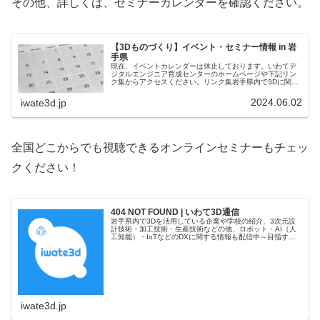
その他、詳しくは、セミナーカレンダーを確認ください。
【3Dものづくり】イベント・セミナー情報 in 岩
手県
現在、イベントカレンダーは休止しております。いわてデ
ジタルエンジニア育成センターのホームページや下記リン
ク集からアクセスください。リンク集岩手県内で3Dに関す
る教育・訓練・講座・講習会をしている主な企業・団体岩
手県工業技術センター三次元デジタルものづくり技術に加
2024.06.02
iwate3d.jp
えIoT機器開発機能等を強化した次世代ものづくりラボが設
置されています。いわてデジタルエンジニア育成センター
製造業を中心とした3DCAD/CAM/CAE（SOLIDWORKS、
CATIA、Fusion、Mastercamなど）オフィスキャドムス
「図面で困った」「CADデータで困った」を初歩からサポ
ートする、まち工場(こうば)の便利屋悳P...
全国どこからでも視聴できるオンラインセミナーもチェッ
クください！
404 NOT FOUND | いわて3D通信
岩手県内で3Dを活用している企業や学校の紹介、3次元設
計技術・加工技術・生産技術などの他、ロボット・AI（人
工知能）・IoTなどのDXに関する情報も配信中～目指すは
岩手をテクノロジーの先進県へ！～
iwate3d.jp