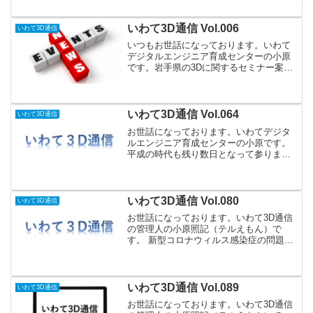
SOLIDWORKSサーフェス学習用ビデオ
と講習開催のお知らせです。（１）
SOLIDWORKSサーフ...
いわて3D通信 Vol.006
いわて3D通信
いつもお世話になっております。いわて
デジタルエンジニア育成センターの小原
です。岩手県の3Dに関するセミナー案内
や情報提供、3Dに取り組んでいる企業や
学校の紹介をする、「いわて3D通信」、
今回の内容は以下のとおりです。（１）
いわて3D活用 学...
いわて3D通信 Vol.064
いわて3D通信
お世話になっております。いわてデジタ
ルエンジニア育成センターの小原です。
平成の時代も残り数日となって参りまし
た。そして、これから10連休という人も
多いのでしょうか？さて、今回のお知ら
せは、４つです。（１）無償版2DCAD-
DraftSigh...
いわて3D通信 Vol.080
いわて3D通信
お世話になっております。いわて3D通信
の管理人の小原照記（テルえもん）で
す。 新型コロナウィルス感染症の問題か
ら、様々なセミナー・イベントが延期・
中止となっておりますが、現時点で、4
月、5月に開催予定の3Dに関する講習会
のお知らせです。今後...
いわて3D通信 Vol.089
いわて3D通信
お世話になっております。いわて3D通信