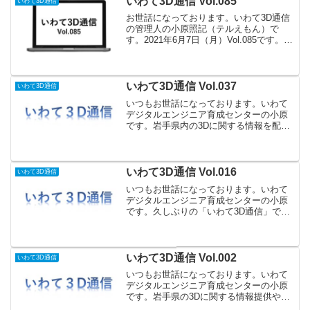
いわて3D通信 Vol.085
いわて3D通信
お世話になっております。いわて3D通信
の管理人の小原照記（テルえもん）で
す。2021年6月7日（月）Vol.085です。セ
ミナー情報CAE講習 7/7-7/9開催日時：
①構造解析コース 2021/7/7(水).8(木)②機
構解析コース 20...
いわて3D通信 Vol.037
いわて3D通信
いつもお世話になっております。いわて
デジタルエンジニア育成センターの小原
です。岩手県内の3Dに関する情報を配信
する「いわて3D通信」今回は、今週開催
される「北上ハックブツソン（ハッカソ
ン）」の御案内とiCAD SX操作体験セミ
ナーのレポート...
いわて3D通信 Vol.016
いわて3D通信
いつもお世話になっております。いわて
デジタルエンジニア育成センターの小原
です。久しぶりの「いわて3D通信」で
す。今回は、セミナーレポートを中心に
配信します。（１）水沢工業高校のイン
ターンシップ受け入れ（セミナーレポー
トNo.010）10月4...
いわて3D通信 Vol.002
いわて3D通信
いつもお世話になっております。いわて
デジタルエンジニア育成センターの小原
です。岩手県の3Dに関する情報提供や3D
に取り組んでいる企業や学校の紹介など