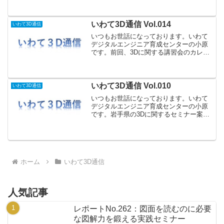
をしていく、「いわて3D通信」第2弾で
す。今回の内容は以下のとおりです。
（1）iPhone、...
いわて3D通信 Vol.014
いわて3D通信
いつもお世話になっております。いわて
デジタルエンジニア育成センターの小原
です。前回、3Dに関する講習会のカレン
ダーについて紹介させて頂きましたが、
今回、以下の講習会をカレンダーに追加
しましたので、御案内致します。（１）
建築・土木系3DCAD...
いわて3D通信 Vol.010
いわて3D通信
いつもお世話になっております。いわて
デジタルエンジニア育成センターの小原
です。岩手県の3Dに関するセミナー案内
や情報提供、3Dに取り組んでいる企業や
学校の紹介をする、「いわて3D通信」、
今回の内容は以下のとおりです。（１）
セミナーレポートN...
ホーム
いわて3D通信
人気記事
レポートNo.262：図面を読むのに必要
な図解力を鍛える実践セミナー