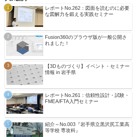
レポートNo.262：図面を読むのに必要
な図解力を鍛える実践セミナー
Fusion360のブラウザ版が一般公開さ
れました！
【3Dものづくり】イベント・セミナー
情報 in 岩手県
レポートNo.261：信頼性設計・試験・
FMEA/FTA入門セミナー
紹介～No.003『岩手県立黒沢尻工業高
等学校 専攻科』