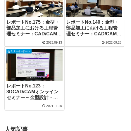
レポートNo.175：金型・
レポートNo.140：金型・
部品加工における工程管
部品加工における工程管
理セミナー：CAD/CAMメ
理セミナー：CAD/CAMメ
ーカーによる「AIQ（アイ
ーカーによる「AIQ（アイ
2023.09.13
2022.09.28
ク）」のご紹介
ク）」のご紹介
セミナーレポート
レポートNo.123：
3DCAD/CAMオンライン
セミナー～金型設計・加
工・工程管理の効率化を
2021.11.20
図ろう！～
人気記事