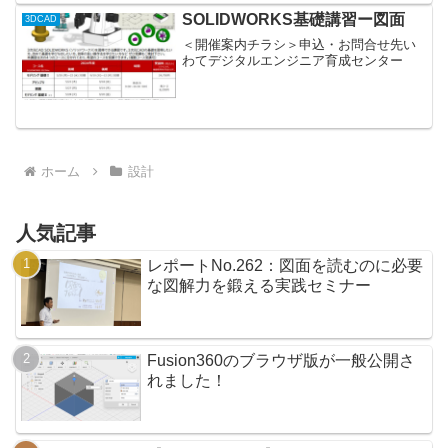
ワークの計測は欠かせない重要な工程
SOLIDWORKS基礎講習ー図面
3DCAD
で...
＜開催案内チラシ＞申込・お問合せ先い
わてデジタルエンジニア育成センター
ホーム
設計
人気記事
レポートNo.262：図面を読むのに必要
な図解力を鍛える実践セミナー
Fusion360のブラウザ版が一般公開さ
れました！