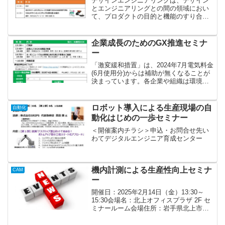
デザインエンジニアリングは、デザイン
とエンジニアリングとの間の領域におい
て、プロダクトの目的と機能のすり合わ
せをしていく中で、素早くアイデアを検
証し解決する考え方や手法であり、近
年、多くの企業がデザインエンジニアリ
企業成長のためのGX推進セミナ
ングを取り入れ、製品やサー...
ー
「激変緩和措置」は、2024年7月電気料金
(6月使用分)からは補助が無くなることが
決まっています。各企業や組織は環境に
配慮した運営を行い、環境持続可能な社
会を構築するためのGX（グリーントラン
スフォーメンション）を推進しなければ
ロボット導入による生産現場の自
自動化
なりません。...
動化はじめの一歩セミナー
＜開催案内チラシ＞申込・お問合せ先い
わてデジタルエンジニア育成センター
機内計測による生産性向上セミナ
CAM
ー
開催日：2025年2月14日（金）13:30～
15:30会場名：北上オフィスプラザ 2F セ
ミナールーム会場住所：岩手県北上市相
去町山田2-18定員：30名※先着順受講
料：無料詳細切削加工において加工後の