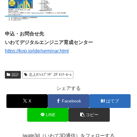
申込・お問合せ先
いわてデジタルエンジニア育成センター
https://kop.jp/ide/seminar.html
設計
北上ｵﾌｨｽﾌﾟﾗｻﾞ 2F ｾﾐﾅｰﾙｰﾑ
シェアする
X
Facebook
はてブ
LINE
コピー
iwate3d（いわて3D通信）をフォローする