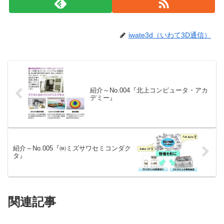
iwate3d（いわて3D通信）
紹介～No.004『北上コンピュータ・アカ
デミー』
紹介～No.005『㈱ミズサワセミコンダク
タ』
関連記事