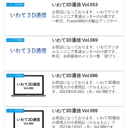
いわて3D通信 Vol.053
いわて3D通信
お世話になっております。いわてデジタ
ルエンジニア育成センターの小原です。
一昨日、Fusion360の大幅なアップデート
がありましたね。ジェネレーティブデザ
イン（生成）の作業スペースが追加され
たり、CAMが製造になり、3Dプリント
（積層）にも...
いわて3D通信 Vol.069
いわて3D通信
お世話になっております。いわてデジタ
ルエンジニア育成センターの小原です。
昨日、令和最初のメイカー塾「3Dプリン
タセミナー」に参加してきました。スマ
イルリンク㈱の大林様から3Dプリンタの
開発秘話やファブラボの運営についてな
どの楽しい話しや苦労...
いわて3D通信 Vol.086
いわて3D通信
お世話になっております。いわて3D通信
の管理人の小原照記（テルえもん）で
す。2021年6月14日（月）Vol.086です。
情報提供デジタルエンジニア人材高度化
調査（東北経済産業局）東北経済産業局
のよる調査報告書において、東北におけ
るオーブン...
いわて3D通信 Vol.089
いわて3D通信
お世話になっております。いわて3D通信
の管理人の小原照記（テルえもん）で
す。2021年7月5日（月）Vol.089です。セ