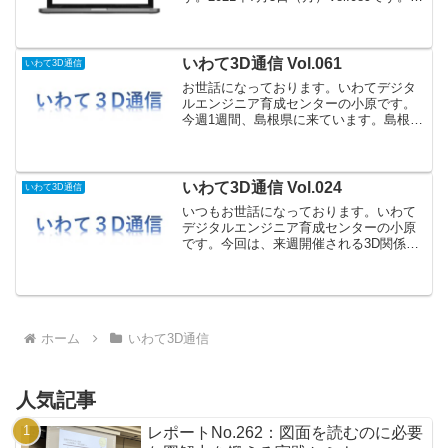
ミナー情報 NEWSOLIDWORKS有効活用
セミナーいわてデジタルエンジニア育成
センター主管でSOLIDWORKSの...
いわて3D通信 Vol.061
いわて3D通信
お世話になっております。いわてデジタ
ルエンジニア育成センターの小原です。
今週1週間、島根県に来ています。島根県
立東部高等技術校の訓練生に3DCAD-
Fusion360を3日間、2日間は
SOLIDWORKSとFusion360のCAE、トポ
ロ...
いわて3D通信 Vol.024
いわて3D通信
いつもお世話になっております。いわて
デジタルエンジニア育成センターの小原
です。今回は、来週開催される3D関係の
セミナー2つの御案内です。まだ席に若干
の余裕がございますので、参加希望の方
は御連絡ください。
___________________...
ホーム
いわて3D通信
人気記事
レポートNo.262：図面を読むのに必要